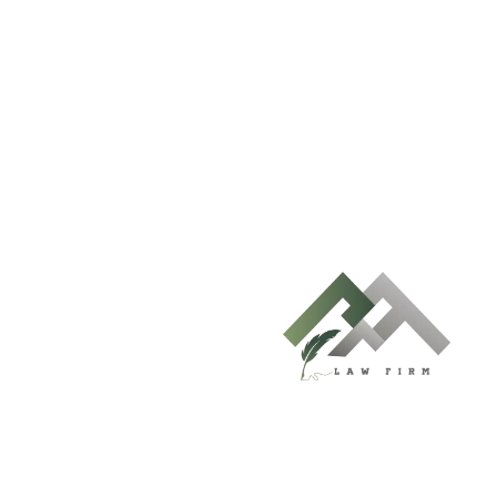
اري في الدمام يحمي مصا
ود قضاياك بثقة؟