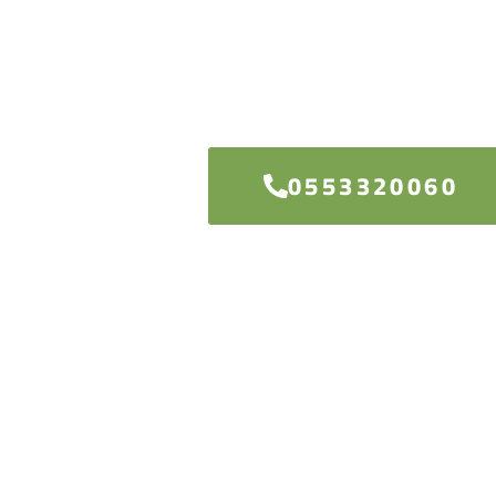
من لك أفضل النتائج،
احجز استشارتك المجا
صل على خطة عمل واضحة.
0553320060