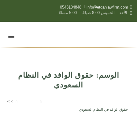
content
0543104848
info@etqanlawfirm.com
الأحد – الخميس 8:00 صباحًا – 5:00 مساءً
الوسم:
حقوق الوافد في النظام
السعودي
>
>
شركة إتقان المتميزة للمحاماة والإستشارات القانونية
مقالاتنا
حقوق الوافد في النظام السعودي