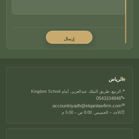
الرياض
📍
الربيع، طريق الملك عبدالعزيز، أمام Kingdom School
📞
0543104848
✉
accountriyadh@etqanlawfirm.com
⏰
الأحد – الخميس: 8:00 ص – 5:00 م