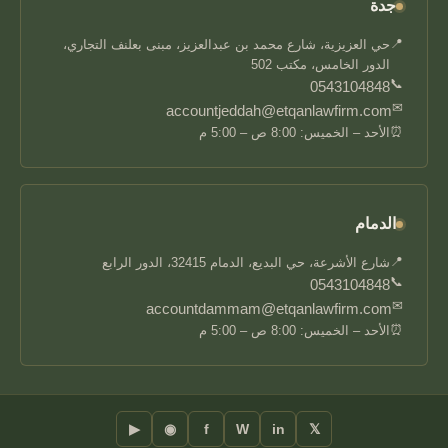
جدة
📍
حي العزيزية، شارع محمد بن عبدالعزيز، مبنى بعلنف التجاري،
الدور الخامس، مكتب 502
📞
0543104848
✉
accountjeddah@etqanlawfirm.com
⏰
الأحد – الخميس: 8:00 ص – 5:00 م
الدمام
📍
شارع الأشرعة، حي البديع، الدمام 32415، الدور الرابع
📞
0543104848
✉
accountdammam@etqanlawfirm.com
⏰
الأحد – الخميس: 8:00 ص – 5:00 م
▶
◉
f
W
in
𝕏