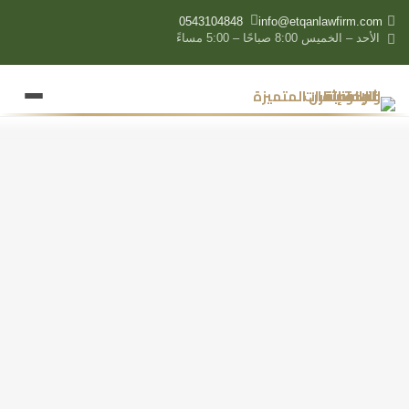
0543104848
info@etqanlawfirm.com
الأحد – الخميس 8:00 صباحًا – 5:00 مساءً