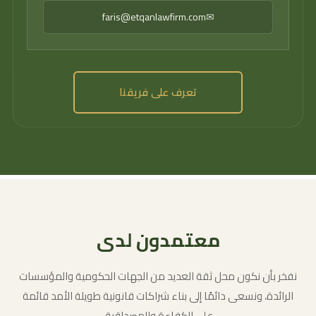
faris@etqanlawfirm.com
✉
تعرف على فريقنا
معتمدون لدى
نفخر بأن نكون محل ثقة العديد من الجهات الحكومية والمؤسسات
الرائدة، ونسعى دائمًا إلى بناء شراكات قانونية طويلة الأمد قائمة
على الكفاءة والمصداقية.