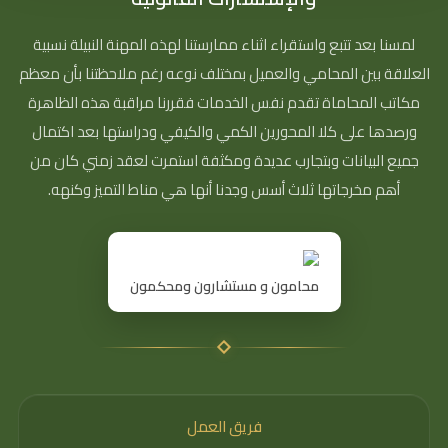
لمسنا بعد تتبع واستقراء اثناء ممارستنا لهذه المهنة النبيلة نسبية
العلاقة بين المحامي والعميل بمختلف نوعه رغم ملاحظتنا بأن معظم
مكاتب المحاماة تقدم نفس الخدمات فقررنا مراقبة هذه الظاهرة
ورصدها على كلا المحورين الكمي والكيفي ودراستها بعد اكتمال
جميع البيانات وبتجارب عديدة ومكثفة استمرت لعقد زمني كان من
أهم مخرجاتها ثلاث أسس وجدنا أنها هي مناط التميز وكنهه.
محامون و مستشارون ومحكمون
فريق العمل