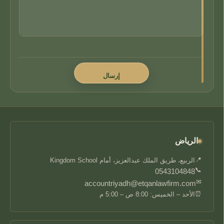
الرياض
📍
الربيع، طريق الملك عبدالعزيز، أمام Kingdom School
📞
0543104848
✉
accountriyadh@etqanlawfirm.com
⏰
الأحد – الخميس: 8:00 ص – 5:00 م