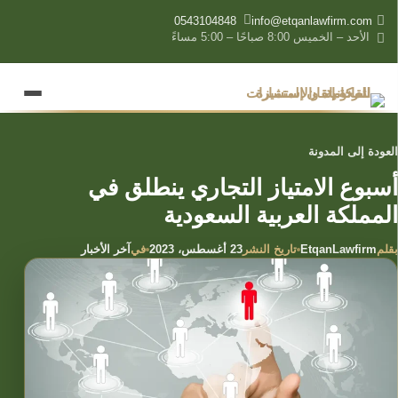
content
0543104848
info@etqanlawfirm.com
الأحد – الخميس 8:00 صباحًا – 5:00 مساءً
العودة إلى المدونة
أسبوع الامتياز التجاري ينطلق في
المملكة العربية السعودية
بقلم
تاريخ النشر
في
EtqanLawfirm
23 أغسطس، 2023
آخر الأخبار