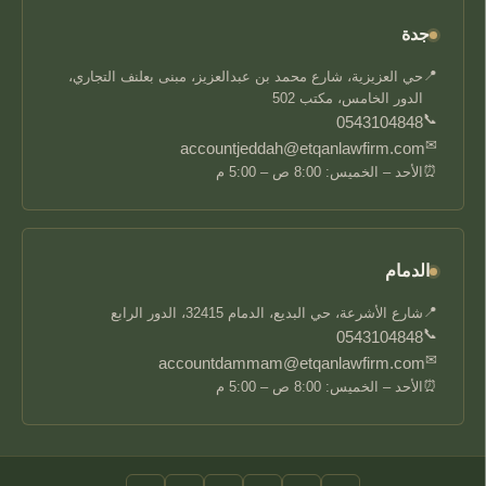
جدة
📍
حي العزيزية، شارع محمد بن عبدالعزيز، مبنى بعلنف التجاري،
الدور الخامس، مكتب 502
📞
0543104848
✉
accountjeddah@etqanlawfirm.com
⏰
الأحد – الخميس: 8:00 ص – 5:00 م
الدمام
📍
شارع الأشرعة، حي البديع، الدمام 32415، الدور الرابع
📞
0543104848
✉
accountdammam@etqanlawfirm.com
⏰
الأحد – الخميس: 8:00 ص – 5:00 م