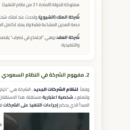
التركات والمواريث
مملوكة للدولة (المادة 21 من نظام التنفيذ).
حصر الورثة
قسمة التركات
شركة الملك (الشيوع):
وتحدث عند تملك شخصين 
تنفيذ الوصايا
حصة المدين المشاعة فقط ولا يمتد لكامل الع
إدارة التركات
الإقامة وشؤون المقيمين
شركة العقد:
وهي “اجتماع في تصرف” يقصد به 
الإقامة المميزة
والتنفيذية.
إقامة المستثمر
إقامة العمل
إقامة الموهوبين
إقامة رواد الأعمال
أنواع الإقامات في المملكة
2. مفهوم الشركة في النظام السعودي
الاستشارات القانونية
الاستشارات للشركات
وفقاً
لنظام الشركات الجديد
، الشركة هي “كيا
الاستشارات للأفراد
وتتمتع بـ
شخصية اعتبارية
مستقلة. هذا الاستقلال
الرأي القانوني
مراجعة المخاطر القانونية
المبدأ الذي يحكم
إجراءات التنفيذ على الشركات
في