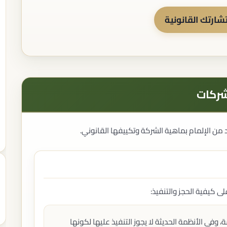
ارتك القانونية
شركات
المحررات القانونية
صياغة العقود
مراجعة العقود
بد من الإلمام بماهية الشركة وتكييفها القانوني.
إعداد اللوائح
إعداد المذكرات القانونية
الاتفاقيات التجارية
التوثيق القانوني
توثيق العقود
توثيق الإقرارات
ى كيفية الحجز والتنفيذ:
توثيق الوكالات
خدمات كاتب العدل
الخدمات الإنهائية
وفي الأنظمة الحديثة لا يجوز التنفيذ عليها لكونها