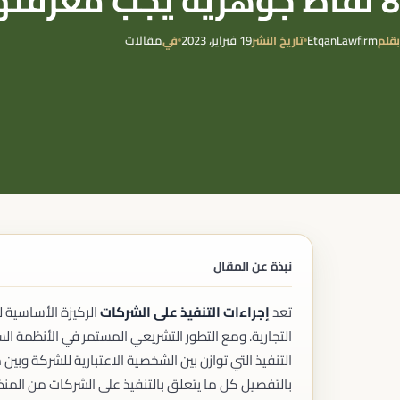
حوكمة المنشآت الصحية
الشركات
EtqanLawfirm
19 فبراير، 2023
مقالات
بقلم
تاريخ النشر
في
تأسيس الشركات
تعديل عقود التأسيس
حوكمة الشركات
تصفية الشركات
اندماج الشركات
الاستحواذ
القوة القاهرة والظروف الطارئة
إعادة هيكلة الشركات
الاستثمار
الاستثمار الأجنبي
تأسيس الشركات الأجنبية
نبذة عن المقال
خدمات المستثمرين
التراخيص الاستثمارية
الامتياز التجاري (الفرنشايز)
تعد
إجراءات التنفيذ على الشركات
الركيزة الأساسية ل
إعداد اتفاقيات الامتياز
التجارية. ومع التطور التشريعي المستمر في الأنظمة ال
تسجيل الامتياز التجاري
التنفيذ التي توازن بين الشخصية الاعتبارية للشركة وبي
الامتثال لنظام الامتياز التجاري
بالتفصيل كل ما يتعلق بالتنفيذ على الشركات من الم
الملكية الفكرية