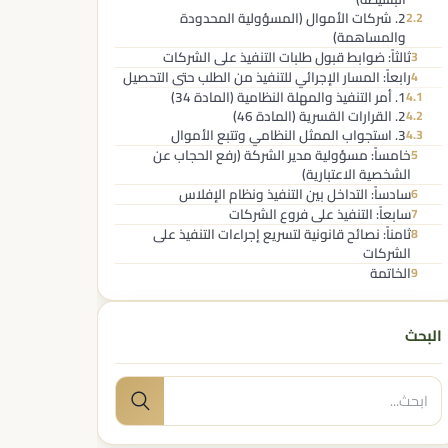
2. شركات الأموال (المسؤولية المحدودة
2.2
والمساهمة)
ثالثاً: ضوابط قبول طلبات التنفيذ على الشركات
3
رابعاً: المسار الإجرائي للتنفيذ من الطلب حتى التحصيل
4
1. أمر التنفيذ والمهلة النظامية (المادة 34)
4.1
2. القرارات القسرية (المادة 46)
4.2
3. استجواب الممثل النظامي وتتبع الأموال
4.3
خامساً: مسؤولية مدير الشركة (رفع الحجاب عن
5
الشخصية الاعتبارية)
سادساً: التداخل بين التنفيذ ونظام الإفلاس
6
سابعاً: التنفيذ على فروع الشركات
7
ثامناً: نصائح قانونية لتسريع إجراءات التنفيذ على
8
الشركات
الخاتمة
9
البحث
البحث
بحث
عن: