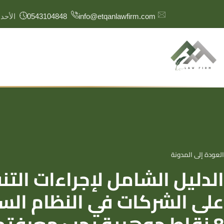
content
info@etqanlawfirm.com
0543104848
الأحد – الخم
العودة إلى المدونة
الحوكمة
الدليل الشامل لإجراءات التن
حوكمة المنشآت
حوكمة الشركات
على الشركات في النظام ال
حوكمة المنظمات غير الربحية
حوكمة المؤسسات المالية
8 نقاط جوهرية يجب معرفتها
حوكمة شركات التأمين