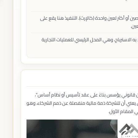
إنهاء الإجراءات الحكومية
إنهاء معاملات الوزارات
إنهاء معاملات الجهات القضائية
أو أكثر لعين واحدة (كالإرث). التنفيذ هنا يقع على
متابعة المعاملات
ين.
القضايا العمالية
المستحقات العمالية
الاسترباح، وهي المحل الرئيسي للعمليات التجارية
الفصل وإنهاء الخدمة
اعتماد لائحة تنظيم العمل الداخلية
تمثيل أصحاب العمل والموظفين
القانون الرياضي
عقود اللاعبين
عقود الأندية
تسوية المنازعات الرياضية
الحوكمة الرياضية
ن قانوني يؤسس بناءً على عقد تأسيس أو نظام أساس”،
المحتوى المحلي
 يعني أن للشركة ذمة مالية منفصلة عن ذمم الشركاء، وهو
الامتثال لمتطلبات المحتوى المحلي
استشارات المحتوى المحلي
 المقام الأول.
إعداد السياسات والتقارير