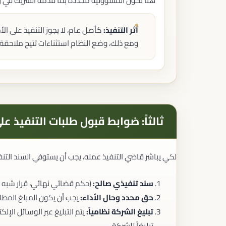
هنا تكون المسؤولية محددة بما قدمه الشريك في ر
أثر التنفيذ:
كأصل عام، لا يجوز التنفيذ على ال
ومع ذلك، وضع النظام استثناءات تتيح ملاحقة ا
ثالثاً: ضوابط قبول طلبات التنفيذ ع
لكي يباشر قاضي التنفيذ عمله، يجب أن يستوفي السند التنفي
سند تنفيذي صالح:
(حكم قضائي نهائي، قرار شبه قض
حق محدد وحال الأداء:
يجب أن يكون المبلغ المطا
تبليغ الشركة نظامياً:
يتم التبليغ عبر الوسائل الإلك
تبليغاً للشركة.