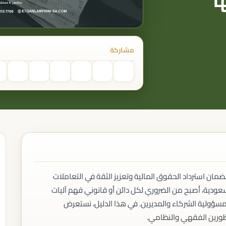
منازعات العقود التجارية
منازعات الشركاء
الأوراق التجارية
القضايا الإدارية
مشاركة
الدعاوى الإدارية
التظلمات
العقود الحكومية
منازعات الجهات الحكومية
القضايا الجنائية
القضايا الجنائية العامة
الجرائم التجارية
جرائم الشركات
جرائم التستر التجاري
جرائم نظام التصفية
المرافعة والمدافعة
التمثيل أمام المحاكم
ضمان استرداد الحقوق المالية وتعزيز الثقة في التعاملات
التمثيل أمام اللجان القضائية
سعودية، أصبح من الضروري لكل دائن أو قانوني فهم آليات
التمثيل أمام الجهات شبه القضائية
ن مسؤولية الشركاء والمديرين. في هذا الدليل، نستعرض
نظورين الفقهي والنظامي.