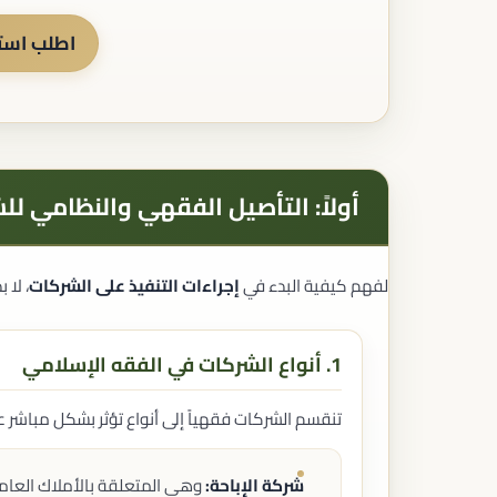
تسجيل العلامات التجارية
تسجيل براءات الاختراع
اطلب استش
حماية حقوق المؤلف
تسجيل التصاميم الصناعية
تسجيل الأصناف النباتية
حماية حقوق الملكية الفكرية
أولاً: التأصيل الفقهي والنظامي لل
القضايا العقارية
منازعات العقارات
توثيق العقود العقارية
لفهم كيفية البدء في
إجراءات التنفيذ على الشركات
، لا 
الملكية العقارية
الإفراغات العقارية
الأحوال الشخصية
1. أنواع الشركات في الفقه الإسلامي
الطلاق
النفقة
الحضانة
تنقسم الشركات فقهياً إلى أنواع تؤثر بشكل مباشر عل
الزيارة
إثبات النسب
الوصايا
شركة الإباحة:
وهي المتعلقة بالأملاك العامة، 