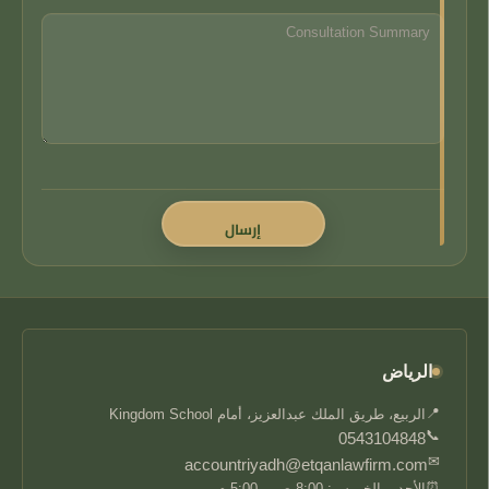
الرياض
📍
الربيع، طريق الملك عبدالعزيز، أمام Kingdom School
📞
0543104848
✉
accountriyadh@etqanlawfirm.com
⏰
الأحد – الخميس: 8:00 ص – 5:00 م