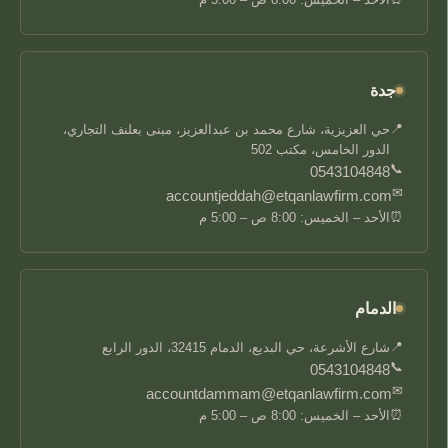
جدة
📍
حي العزيزية، شارع محمد بن عبدالعزيز، مبنى بعلنف التجاري،
الدور الخامس، مكتب 502
📞
0543104848
✉
accountjeddah@etqanlawfirm.com
⏰
الأحد – الخميس: 8:00 ص – 5:00 م
الدمام
📍
شارع الأشرعة، حي البديع، الدمام 32415، الدور الرابع
📞
0543104848
✉
accountdammam@etqanlawfirm.com
⏰
الأحد – الخميس: 8:00 ص – 5:00 م