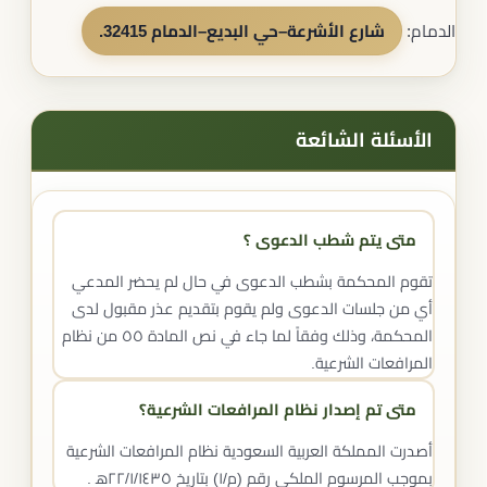
الدمام:
شارع الأشرعة–حي البديع–الدمام 32415
.
الأسئلة الشائعة
متى يتم شطب الدعوى ؟
تقوم المحكمة بشطب الدعوى في حال لم يحضر المدعي
أي من جلسات الدعوى ولم يقوم بتقديم عذر مقبول لدى
المحكمة، وذلك وفقاً لما جاء في نص المادة ٥٥ من نظام
المرافعات الشرعية.
متى تم إصدار نظام المرافعات الشرعية؟
أصدرت المملكة العربية السعودية نظام المرافعات الشرعية
بموجب المرسوم الملكي رقم (م/١) بتاريخ ٢٢/١/١٤٣٥ه‍ .