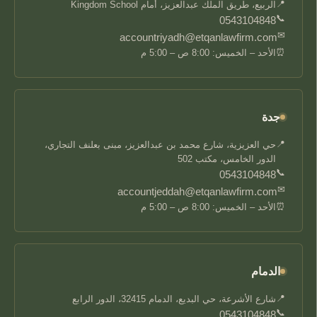
📍
الربيع، طريق الملك عبدالعزيز، أمام Kingdom School
📞
0543104848
✉
accountriyadh@etqanlawfirm.com
⏰
الأحد – الخميس: 8:00 ص – 5:00 م
جدة
📍
حي العزيزية، شارع محمد بن عبدالعزيز، مبنى بعلنف التجاري،
الدور الخامس، مكتب 502
📞
0543104848
✉
accountjeddah@etqanlawfirm.com
⏰
الأحد – الخميس: 8:00 ص – 5:00 م
الدمام
📍
شارع الأشرعة، حي البديع، الدمام 32415، الدور الرابع
📞
0543104848