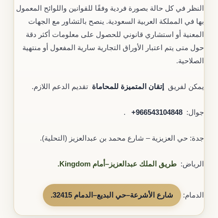
النظر في كل حالة بصورة فردية وفقًا للقوانين واللوائح المعمول
بها في المملكة العربية السعودية. ينصح بالتشاور مع الجهات
المعنية أو استشاري قانوني للحصول على معلومات أكثر دقة
حول متى يتم اعتبار الأوراق التجارية سارية المفعول أو منتهية
الصلاحية.
يمكن لفريق
إتقان المتميزة للمحاماة
تقديم الدعم اللازم.
جوال: ‎‎ ‎
+966543104848
.
جدة: حي العزيزية – شارع محمد بن عبدالعزيز (التحلية).
الرياض:
طريق الملك عبدالعزيز–أمام Kingdom.
الدمام:
شارع الأشرعة–حي البديع–الدمام 32415
.