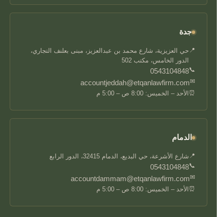
جدة
📍
حي العزيزية، شارع محمد بن عبدالعزيز، مبنى بعلنف التجاري،
الدور الخامس، مكتب 502
📞
0543104848
✉
accountjeddah@etqanlawfirm.com
⏰
الأحد – الخميس: 8:00 ص – 5:00 م
الدمام
📍
شارع الأشرعة، حي البديع، الدمام 32415، الدور الرابع
📞
0543104848
✉
accountdammam@etqanlawfirm.com
⏰
الأحد – الخميس: 8:00 ص – 5:00 م