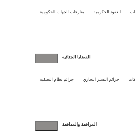
ات
العقود الحكومية
منازعات الجهات الحكومية
إتقان المتميزة للمحاماة
Etqan Al-Mutamayyiza Law Firm
القضايا الجنائية
كات
جرائم التستر التجاري
جرائم نظام التصفية
روابط سريعة
المرافعة والمدافعة