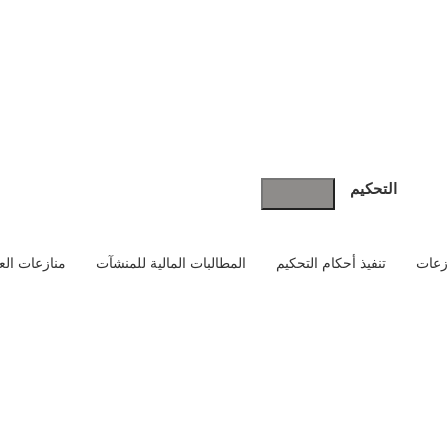
قرارات مجلس الوزراء السعودي اليوم
مجلس الوزراء السعودي
السابق
تعرف على تخفيض سعر الاقامة المميزة وشروطها والفئات المستهدفة
التحكيم
ازعات
تنفيذ أحكام التحكيم
المطالبات المالية للمنشآت
منازعات العق
عنا الآن