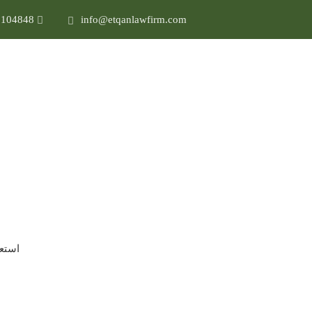
3104848
info@etqanlawfirm.com
مارس 7, 2024
الإدارات القانونية في 
1445
استعر
رنامج دعم الإدارات القانونية ف