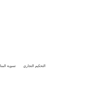
Tags:
قرارات مجلس الوزراء
التالي
العفو الملكي السعودي الجديد 1445 الخاص بشهر رمضان
التحكيم التجاري
تسوية المن
تحتاج استشارة قانونية عاجلة؟
·
فريقنا متاح الأحد – الخميس من 8 ص إلى 5 م
✉ تواصل م