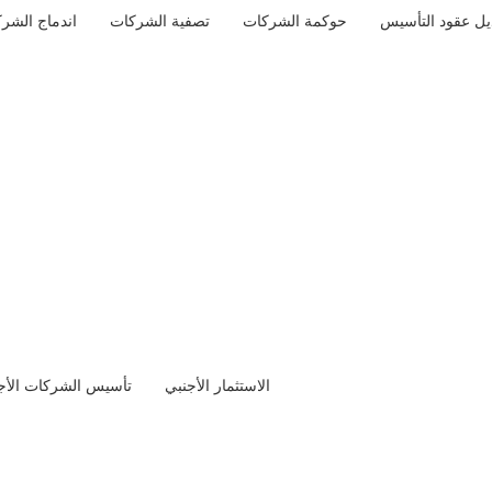
يل عقود التأسيس
حوكمة الشركات
تصفية الشركات
اندماج الشر
دالعزيز آل سعود -حفظه الله – الجلسة التي تم عقدها قبل أمس
الب
نشاء برنامج يحمل إسم دعم الإدارات القانونية للجهات الحكومية.
عن:
تم اتخاذها ومناقشتها في المجلس
وافق مجلس الوزراء على الدليل والهيكل التنظيمي لوزارة الثقافة
 القانونية في الأجهزة الحكومية
، والهدف من هذا البرنامج التطوير
منها.
تها المملكة السعودية خلال الفترة الماضية في كافة المجالات.
اطلع المجلس أيضاً على الموضوعات المسجلة في جدول أعماله.
سياسية والأمنية، وهيئة الخبراء بمجلس الوزراء، ومجلس الشؤون
الاقتصادية والتنمية، واللجنة العامة لمجلس الوزراء.
الاستثمار الأجنبي
تأسيس الشركات الأجن
رأ أيضًا:
العفو الملكي السعودي الجديد 1445 الخاص بشهر رمضان