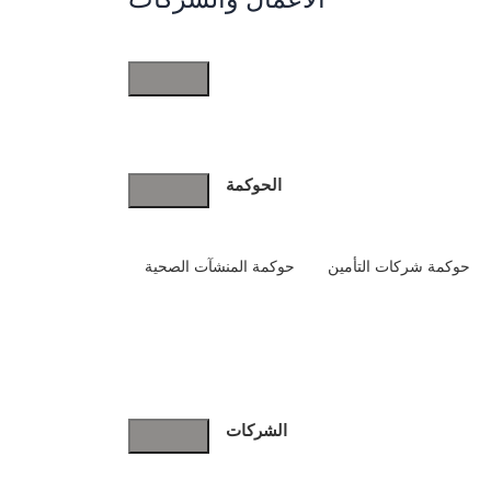
بقلم
EtqanLawfirm
تاريخ النشر
7 مارس، 2024
في
آخر الأخبار
الأعمال
والشركات
الحوكمة
حوكمة شركات التأمين
حوكمة المنشآت الصحية
مشاركة
الشركات
البحث