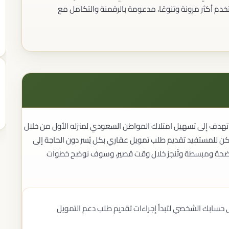
تخدم أكثر مرونة وتنوعًا، مدعومة بالرقمنة والتكامل مع
المحررات القانونية
صياغة العقود
مراجعة العقود
تي تهدف إلى تسهيل امتلاك المواطن السعودي لمنزله الأول من خلال
إعداد اللوائح
 للمستفيد تقديم طلب تمويل عقاري بكل يُسر دون الحاجة إلى
إعداد المذكرات القانونية
 واضحة ومبسطة وتُنجز خلال وقت قصير، وسوف نوضح خطوات
الاتفاقيات التجارية
التوثيق القانوني
توثيق العقود
توثيق الإقرارات
توثيق الوكالات
 حسابك الشخصي لتبدأ إجراءات تقديم طلب دعم التمويل
خدمات كاتب العدل
الخدمات الإنهائية