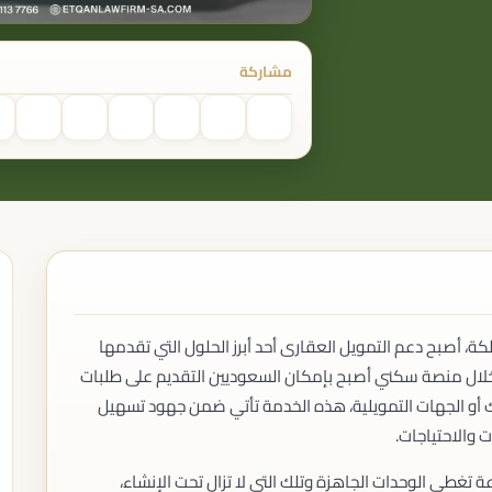
منازعات العقود التجارية
منازعات الشركاء
الأوراق التجارية
مشاركة
القضايا الإدارية
الدعاوى الإدارية
التظلمات
العقود الحكومية
منازعات الجهات الحكومية
القضايا الجنائية
القضايا الجنائية العامة
الجرائم التجارية
جرائم الشركات
جرائم التستر التجاري
جرائم نظام التصفية
، أصبح دعم التمويل العقارى​ أحد أبرز الحلول التي تقدمها
المرافعة والمدافعة
 خلال منصة سكني أصبح بإمكان السعوديين التقديم على طلبات
التمثيل أمام المحاكم
وك أو الجهات التمويلية، هذه الخدمة تأتي ضمن جهود تسهيل
التمثيل أمام اللجان القضائية
التمثيل أمام الجهات شبه القضائية
 والاحتياجات.
تغطي الوحدات الجاهزة وتلك التي لا تزال تحت الإنشاء،