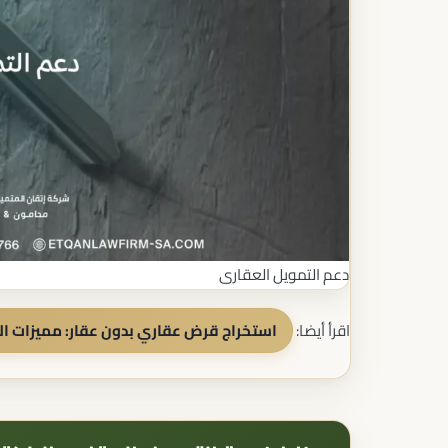
دعم التمويل العقارى
اقرأ أيضا:
استخراج قرض عقاري بدون عقار: مميزات ال