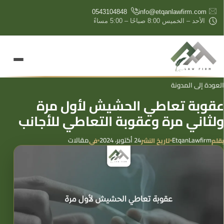
content
0543104848
info@etqanlawfirm.com
الأحد – الخميس 8:00 صباحًا – 5:00 مساءً
العودة إلى المدونة
عقوبة تعاطي الحشيش لأول مرة
ولثاني مرة وعقوبة التعاطي للأجانب
EtqanLawfirm
24 أكتوبر، 2024
مقالات
بقلم
تاريخ النشر
في