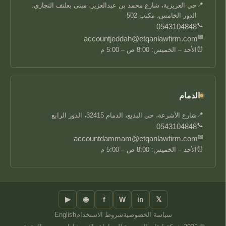
📍
حي العزيزية، شارع محمد بن عبدالعزيز، مبنى بعلنف التجاري،
الدور الخامس، مكتب 502
📞
0543104848
✉
accountjeddah@etqanlawfirm.com
⏰
الأحد – الخميس: 8:00 ص – 5:00 م
الدمام
📍
شارع الأشرعة، حي البديع، الدمام 32415، الدور الرابع
📞
0543104848
✉
accountdammam@etqanlawfirm.com
⏰
الأحد – الخميس: 8:00 ص – 5:00 م
▶
◉
f
W
in
𝕏
سياسة الخصوصية
شروط الاستخدام
English