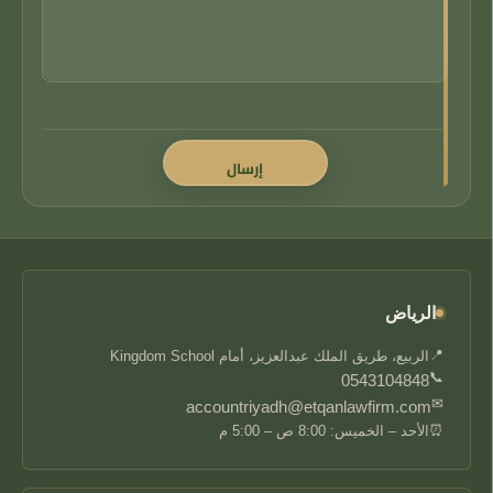
الرياض
📍
الربيع، طريق الملك عبدالعزيز، أمام Kingdom School
📞
0543104848
✉
accountriyadh@etqanlawfirm.com
⏰
الأحد – الخميس: 8:00 ص – 5:00 م