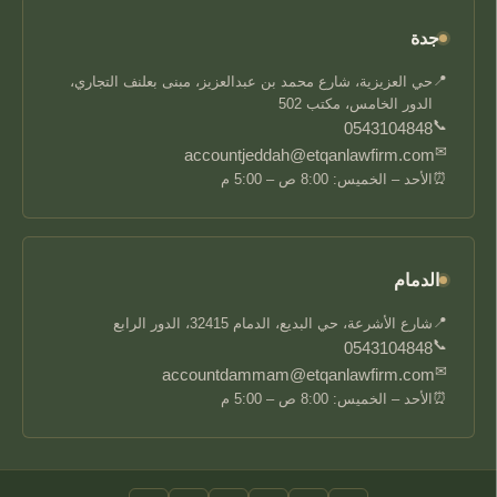
جدة
📍
حي العزيزية، شارع محمد بن عبدالعزيز، مبنى بعلنف التجاري،
الدور الخامس، مكتب 502
📞
0543104848
✉
accountjeddah@etqanlawfirm.com
⏰
الأحد – الخميس: 8:00 ص – 5:00 م
الدمام
📍
شارع الأشرعة، حي البديع، الدمام 32415، الدور الرابع
📞
0543104848
✉
accountdammam@etqanlawfirm.com
⏰
الأحد – الخميس: 8:00 ص – 5:00 م