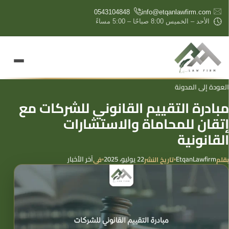
content
0543104848
info@etqanlawfirm.com
الأحد – الخميس 8:00 صباحًا – 5:00 مساءً
العودة إلى المدونة
مبادرة التقييم القانوني للشركات مع
إتقان للمحاماة والاستشارات
القانونية
EtqanLawfirm
22 يوليو، 2025
آخر الأخبار
بقلم
تاريخ النشر
في