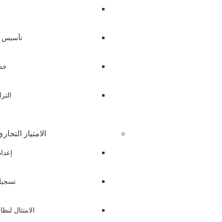
تأسيس ا
خد
التر
الامتياز التجار
إعداد
تسجيل 
الامتثال لنظا