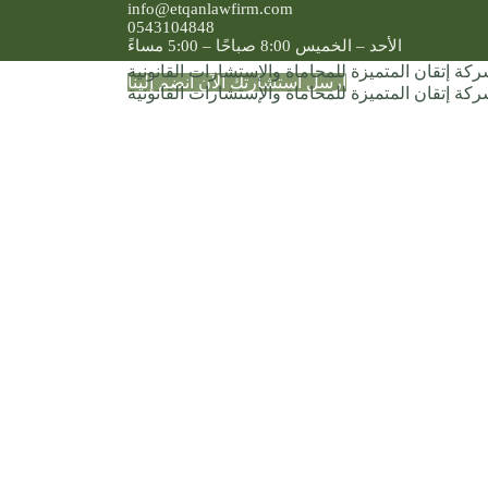
info@etqanlawfirm.com
0543104848
الأحد – الخميس 8:00 صباحًا – 5:00 مساءً
أرسل استشارتك الآن
انضم إلينا
ديسمبر 18, 2024
ب المحامي في المملكة؟
الصفحة الرئيسية
عن الشركة
عن الشركة
مجلس الإدارة
خطة الشركة الاستراتيجية
عملاؤنا
فريقنا
معتمدون لدى
الشهادات