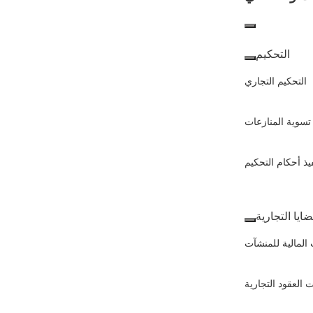
النزاعات
والتقاضي
التحكيم
التحكيم التجاري
تسوية المنازعات
يذ أحكام التحكيم
ضايا التجارية
 المالية للمنشآت
 العقود التجارية
أطلع على أفضل محامي