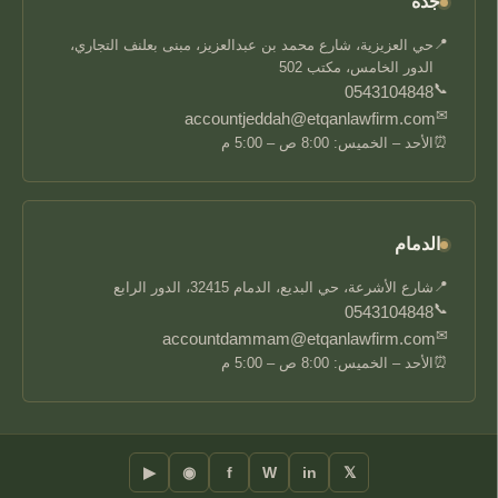
جدة
📍
حي العزيزية، شارع محمد بن عبدالعزيز، مبنى بعلنف التجاري،
الدور الخامس، مكتب 502
📞
0543104848
✉
accountjeddah@etqanlawfirm.com
⏰
الأحد – الخميس: 8:00 ص – 5:00 م
الدمام
📍
شارع الأشرعة، حي البديع، الدمام 32415، الدور الرابع
📞
0543104848
✉
accountdammam@etqanlawfirm.com
⏰
الأحد – الخميس: 8:00 ص – 5:00 م
▶
◉
f
W
in
𝕏