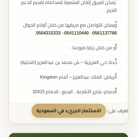
يمكن لفريق إتقان المتميزة للمحاماة تقديم الدعم
اللازم.
ويمكن التواصل مع فريقها من خلال أرقام الجوال
.
0504315333
–
0541110440
–
0561137766
أو من خلال زيارة فروعنا:
جدة: حي العزيزية – ش محمد بن عبدالعزيز (التحلية)
الرياض: الملك عبدالعزيز – أمام Kingdom
الدمام: شارع الأشرعة , البديع , الدمام 32415
تعرف على:
الاستثمار الجريء في السعودية