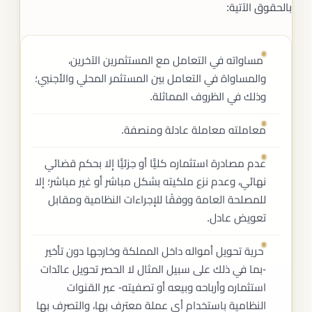
بالحقوق الآتية:
مساواته في التعامل مع المستثمرين الآخرين،
والمساواة في التعامل بين المستثمر المحلي والأجنبي؛
وذلك في الظروف المماثلة.
معاملته معاملة عادلة ومنصفة.
عدم مصادرة استثماره كليًّا أو جزئيًّا إلا بحكم قضائي
نهائي، وعدم نزع ملكيته بشكل مباشر أو غير مباشر؛ إلا
للمصلحة العامة ووفقًا للإجراءات النظامية ومقابل
تعويض عادل.
حرية تحويل أمواله داخل المملكة وخارجها دون تأخير
-بما في ذلك على سبيل المثال لا الحصر تحويل عائدات
استثماره وأرباحه وبيعه أو تصفيته- عبر القنوات
النظامية باستخدام أي عملة معترف بها، والتصرف بها