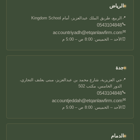
الرياض
📍
الربيع، طريق الملك عبدالعزيز، أمام Kingdom School
📞
0543104848
✉
accountriyadh@etqanlawfirm.com
⏰
الأحد – الخميس: 8:00 ص – 5:00 م
جدة
📍
حي العزيزية، شارع محمد بن عبدالعزيز، مبنى بعلنف التجاري،
الدور الخامس، مكتب 502
📞
0543104848
✉
accountjeddah@etqanlawfirm.com
⏰
الأحد – الخميس: 8:00 ص – 5:00 م
الدمام