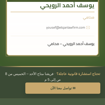
يوسف أحمد الرويحي
محامي
yousef@etqanlawfirm.com
يوسف أحمد الرويحي – محامي
تحتاج استشارة قانونية عاجلة؟
·
فريقنا متاح الأحد – الخميس من 8
ص إلى 5 م
✉ تواصل معنا الآن