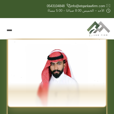
content
0543104848
info@etqanlawfirm.com
الأحد – الخميس 8:00 صباحًا – 5:00 مساءً