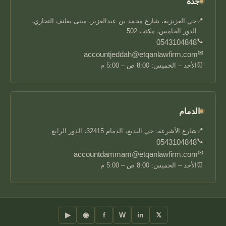
جدة
📍
حي العزيزية، شارع محمد بن عبدالعزيز، مبنى بعلنف التجاري،
الدور الخامس، مكتب 502
📞
0543104848
✉
accountjeddah@etqanlawfirm.com
⏰
الأحد – الخميس: 8:00 ص – 5:00 م
الدمام
📍
شارع الأشرعة، حي البديع، الدمام 32415، الدور الرابع
📞
0543104848
✉
accountdammam@etqanlawfirm.com
⏰
الأحد – الخميس: 8:00 ص – 5:00 م
▶
◉
f
W
in
𝕏