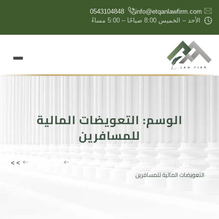
content
0543104848
info@etqanlawfirm.com
الأحد – الخميس 8:00 صباحًا – 5:00 مساءً
الوسم:
التعويضات المالية
للمسافرين
>
>
شركة إتقان المتميزة للمحاماة والإستشارات القانونية
مقالاتنا
التعويضات المالية للمسافرين