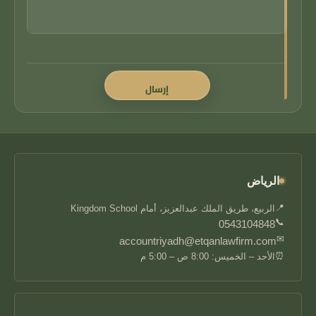
الرياض
📍
الربيع، طريق الملك عبدالعزيز، أمام Kingdom School
📞
0543104848
✉
accountriyadh@etqanlawfirm.com
⏰
الأحد – الخميس: 8:00 ص – 5:00 م