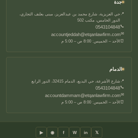
جدة
📍
حي العزيزية، شارع محمد بن عبدالعزيز، مبنى بعلنف التجاري،
الدور الخامس، مكتب 502
📞
0543104848
✉
accountjeddah@etqanlawfirm.com
⏰
الأحد – الخميس: 8:00 ص – 5:00 م
الدمام
📍
شارع الأشرعة، حي البديع، الدمام 32415، الدور الرابع
📞
0543104848
✉
accountdammam@etqanlawfirm.com
⏰
الأحد – الخميس: 8:00 ص – 5:00 م
▶
◉
f
W
in
𝕏