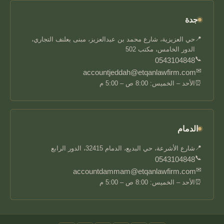
جدة
📍
حي العزيزية، شارع محمد بن عبدالعزيز، مبنى بعلنف التجاري،
الدور الخامس، مكتب 502
📞
0543104848
✉
accountjeddah@etqanlawfirm.com
⏰
الأحد – الخميس: 8:00 ص – 5:00 م
الدمام
📍
شارع الأشرعة، حي البديع، الدمام 32415، الدور الرابع
📞
0543104848
✉
accountdammam@etqanlawfirm.com
⏰
الأحد – الخميس: 8:00 ص – 5:00 م