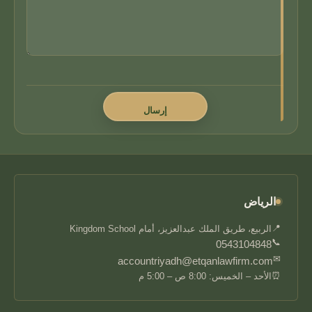
الرياض
📍
الربيع، طريق الملك عبدالعزيز، أمام Kingdom School
📞
0543104848
✉
accountriyadh@etqanlawfirm.com
⏰
الأحد – الخميس: 8:00 ص – 5:00 م