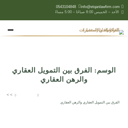
content
0543104848
info@etqanlawfirm.com
الأحد – الخميس 8:00 صباحًا – 5:00 مساءً
الوسم:
الفرق بين التمويل العقاري
والرهن العقاري
>
>
شركة إتقان المتميزة للمحاماة والإستشارات القانونية
مقالاتنا
الفرق بين التمويل العقاري والرهن العقاري