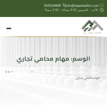
content
0543104848
info@etqanlawfirm.com
الأحد – الخميس 8:00 صباحًا – 5:00 مساءً
الوسم:
مهام محامي تجاري
>
>
شركة إتقان المتميزة للمحاماة والإستشارات القانونية
مقالاتنا
مهام محامي تجاري