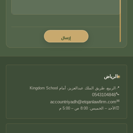
الرياض
📍
الربيع، طريق الملك عبدالعزيز، أمام Kingdom School
📞
0543104848
✉
accountriyadh@etqanlawfirm.com
⏰
الأحد – الخميس: 8:00 ص – 5:00 م