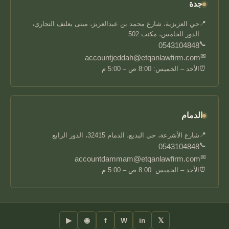
جدة
📍
حي العزيزية، شارع محمد بن عبدالعزيز، مبنى بعلنف التجاري،
الدور الخامس، مكتب 502
📞
0543104848
✉
accountjeddah@etqanlawfirm.com
⏰
الأحد – الخميس: 8:00 ص – 5:00 م
الدمام
📍
شارع الأشرعة، حي البديع، الدمام 32415، الدور الرابع
📞
0543104848
✉
accountdammam@etqanlawfirm.com
⏰
الأحد – الخميس: 8:00 ص – 5:00 م
▶
◉
f
W
in
𝕏