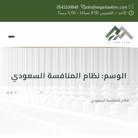
content
0543104848
info@etqanlawfirm.com
الأحد – الخميس 8:00 صباحًا – 5:00 مساءً
الوسم:
نظام المنافسة السعودي
>
>
شركة إتقان المتميزة للمحاماة والإستشارات القانونية
مقالاتنا
نظام المنافسة السعودي