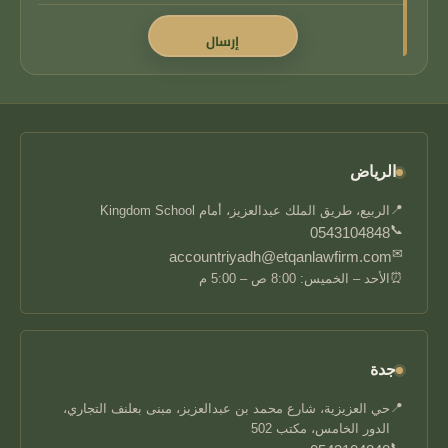
الرياض
📍
الربيع، طريق الملك عبدالعزيز، أمام Kingdom School
📞
0543104848
✉
accountriyadh@etqanlawfirm.com
⏰
الأحد – الخميس: 8:00 ص – 5:00 م
جدة
📍
حي العزيزية، شارع محمد بن عبدالعزيز، مبنى بعلنف التجاري،
الدور الخامس، مكتب 502
📞