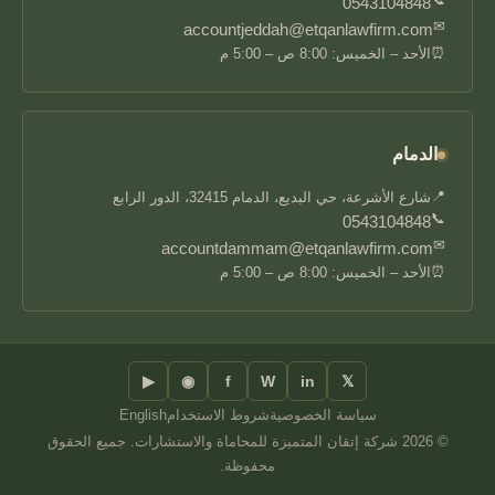
0543104848
✉
accountjeddah@etqanlawfirm.com
⏰
الأحد – الخميس: 8:00 ص – 5:00 م
الدمام
📍
شارع الأشرعة، حي البديع، الدمام 32415، الدور الرابع
📞
0543104848
✉
accountdammam@etqanlawfirm.com
⏰
الأحد – الخميس: 8:00 ص – 5:00 م
▶
◉
f
W
in
𝕏
سياسة الخصوصية
شروط الاستخدام
English
© 2026 شركة إتقان المتميزة للمحاماة والاستشارات. جميع الحقوق
محفوظة.