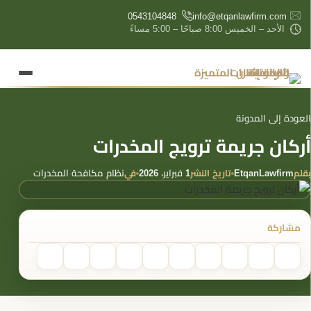
content
0543104848
info@etqanlawfirm.com
الأحد – الخميس 8:00 صباحًا – 5:00 مساءً
العودة إلى المدونة
أركان جريمة ترويج المخدرات
بقلم
تاريخ النشر
في
EtqanLawfirm
1 فبراير، 2026
نظام مكافحة المخدرات
مشاركة