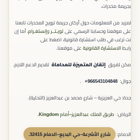
بجريمة مخدرات.
لمزيد من المعلومات حول أركان جريمة ترويج المخدرات تابعنا
على موقعنا وحسابنا الرسمي على
تويـتــر
و
إنستغـرام
، أما إن
نت ترغب في طلب استشارة قانونية، اضغط على
رابـط
الاستشارة القانونية
على موقعنا.
مكن لفريق
إتقان المتميزة للمحاماة
تقديم الدعم اللازم.
جوال: ‎‎ ‎
+966543104848
.
جدة: حي العزيزية – شارع محمد بن عبدالعزيز (التحلية).
الرياض:
طريق الملك عبدالعزيز–أمام Kingdom.
الدمام:
شارع الأشرعة–حي البديع–الدمام 32415
.