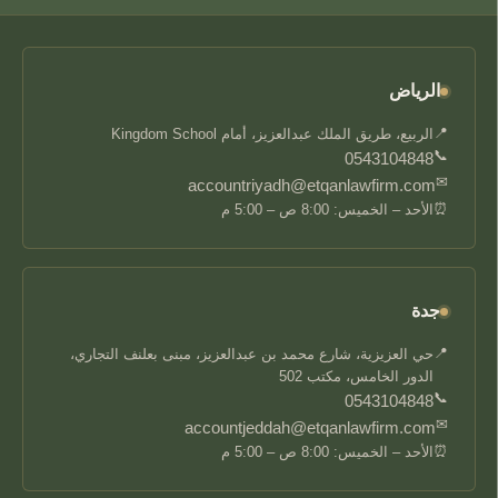
الرياض
📍
الربيع، طريق الملك عبدالعزيز، أمام Kingdom School
📞
0543104848
✉
accountriyadh@etqanlawfirm.com
⏰
الأحد – الخميس: 8:00 ص – 5:00 م
جدة
📍
حي العزيزية، شارع محمد بن عبدالعزيز، مبنى بعلنف التجاري،
الدور الخامس، مكتب 502
📞
0543104848
✉
accountjeddah@etqanlawfirm.com
⏰
الأحد – الخميس: 8:00 ص – 5:00 م