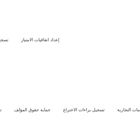
محامي قضايا اسرية
 بكل حساسية، حيث توفر محامين متخصصين في قضايا العضل، فسخ
إعداد اتفاقيات الامتياز
تسجيل
ا افضل محامي في الدمام ممن لديهم خبرة قوية أمام محاكم الأحوال
الشخصية.
 متى أمكن، وتحرص على دعم العملاء قانونيًا ونفسيًا في مثل هذه
رائدة في هذا التخصص سواء في الدمام أو في المملكة عمومًا حيث
تمتلك الشركة فرعين آخرين في جدة والرياض.
 على أفضل محامي سعودي وما هو راتب المحامي في المملكة؟
ات التجارية
تسجيل براءات الاختراع
حماية حقوق المؤلف
ت