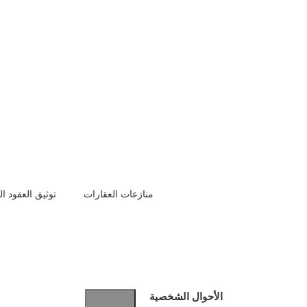
منازعات العقارات
توثيق العقود ال
افضل محامي في الدمام
شركة إتقان المتميزة للمحاماة
الأحوال الشخصية
عم القانوني المتكامل، فإن شركة إتقان المتميزة للمحاماة تعد