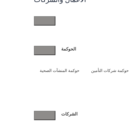
بقلم
EtqanLawfirm
تاريخ النشر
7 أغسطس، 2025
في
مقالات
مشاركة
الأعمال
والشركات
المحتويات
الحوكمة
1
افضل محامي في الدمام
1.1
محامي احوال شخصيه
1.2
محامي قضايا اسرية
حوكمة شركات التأمين
حوكمة المنشآت الصحية
2
مكتب محاماة الدمام
3
محامي تجاري الدمام
4
محامي أحوال شخصية في الدمام
5
افضل محامي في الدمام من شركة إتقان المتميزة
للمحاماة
6
الخاتمة
الشركات
7
أسئلة شائعة
7.1
كيف أختار أفضل محامي في الدمام؟