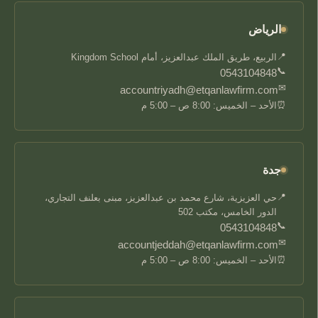
الرياض
📍
الربيع، طريق الملك عبدالعزيز، أمام Kingdom School
📞
0543104848
✉
accountriyadh@etqanlawfirm.com
⏰
الأحد – الخميس: 8:00 ص – 5:00 م
جدة
📍
حي العزيزية، شارع محمد بن عبدالعزيز، مبنى بعلنف التجاري،
الدور الخامس، مكتب 502
📞
0543104848
✉
accountjeddah@etqanlawfirm.com
⏰
الأحد – الخميس: 8:00 ص – 5:00 م