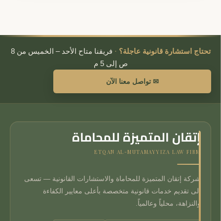
تحتاج استشارة قانونية عاجلة؟
·
فريقنا متاح الأحد – الخميس من 8
ص إلى 5 م
✉ تواصل معنا الآن
إتقان المتميزة للمحاماة
ETQAN AL-MUTAMAYYIZA LAW FIRM
شركة إتقان المتميزة للمحاماة والاستشارات القانونية — تسعى
إلى تقديم خدمات قانونية متخصصة بأعلى معايير الكفاءة
والنزاهة، محلياً وعالمياً.