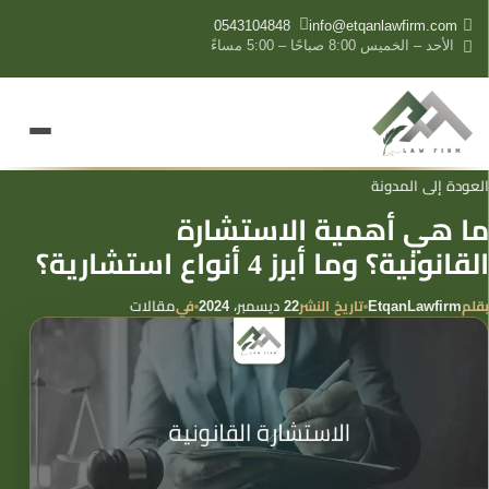
content
0543104848
info@etqanlawfirm.com
الأحد – الخميس 8:00 صباحًا – 5:00 مساءً
العودة إلى المدونة
ما هي أهمية الاستشارة
القانونية؟ وما أبرز 4 أنواع استشارية؟
بقلم
تاريخ النشر
في
EtqanLawfirm
22 ديسمبر، 2024
مقالات