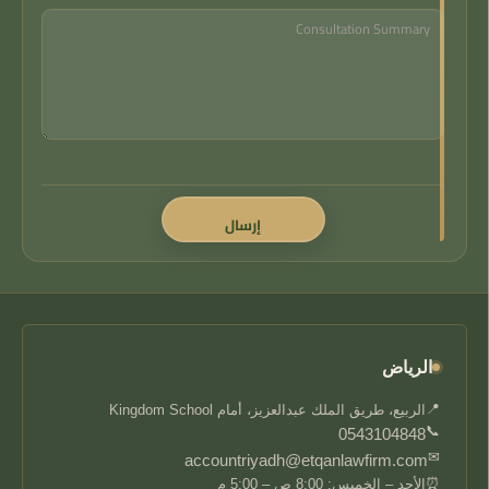
الرياض
📍
الربيع، طريق الملك عبدالعزيز، أمام Kingdom School
📞
0543104848
✉
accountriyadh@etqanlawfirm.com
⏰
الأحد – الخميس: 8:00 ص – 5:00 م