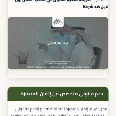
لاين ضد شركة
دعم قانوني متخصص من إتقان المتميزة
يمكن لفريق إتقان المتميزة للمحاماة تقديم الدعم القانوني
اللازم فيما يتعلق بتعديلات نظام الكفيل والإجراءات المرتبطة به،