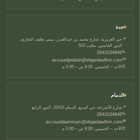
جدة
📍
حي العزيزية، شارع محمد بن عبدالعزيز، مبنى بعلنف التجاري،
الدور الخامس، مكتب 502
📞
0543104848
✉
accountjeddah@etqanlawfirm.com
⏰
الأحد – الخميس: 8:00 ص – 5:00 م
الدمام
📍
شارع الأشرعة، حي البديع، الدمام 32415، الدور الرابع
📞
0543104848
✉
accountdammam@etqanlawfirm.com
⏰
الأحد – الخميس: 8:00 ص – 5:00 م