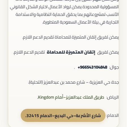
المسؤولية المحدودة يمكن لرواد الأعمال اختيار الشكل القانوني
الأنسب لمشروعاتهم بما يحقق الحماية النظامية والاستدامة
التجارية في بيئة الأعمال السعودية المتطورة.
يمكن لفريق إتقان المتميزة للمحاماة تقديم الدعم اللازم.
يمكن لفريق
إتقان المتميزة للمحاماة
تقديم الدعم اللازم.
جوال: ‎‎ ‎
+966543104848
.
جدة: حي العزيزية – شارع محمد بن عبدالعزيز (التحلية).
الرياض:
طريق الملك عبدالعزيز–أمام Kingdom.
الدمام:
شارع الأشرعة–حي البديع–الدمام 32415
.