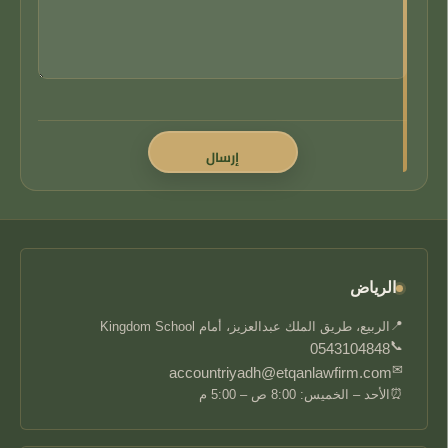
الرياض
📍
الربيع، طريق الملك عبدالعزيز، أمام Kingdom School
📞
0543104848
✉
accountriyadh@etqanlawfirm.com
⏰
الأحد – الخميس: 8:00 ص – 5:00 م