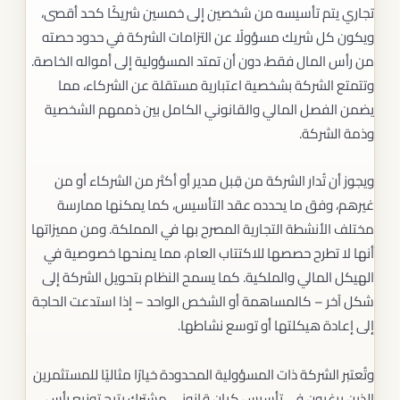
تجاري يتم تأسيسه من شخصين إلى خمسين شريكًا كحد أقصى،
ويكون كل شريك مسؤولًا عن التزامات الشركة في حدود حصته
من رأس المال فقط، دون أن تمتد المسؤولية إلى أمواله الخاصة.
وتتمتع الشركة بشخصية اعتبارية مستقلة عن الشركاء، مما
يضمن الفصل المالي والقانوني الكامل بين ذممهم الشخصية
وذمة الشركة.
ويجوز أن تُدار الشركة من قِبل مدير أو أكثر من الشركاء أو من
غيرهم، وفق ما يحدده عقد التأسيس، كما يمكنها ممارسة
مختلف الأنشطة التجارية المصرح بها في المملكة. ومن مميزاتها
أنها لا تطرح حصصها للاكتتاب العام، مما يمنحها خصوصية في
الهيكل المالي والملكية. كما يسمح النظام بتحويل الشركة إلى
شكل آخر – كالمساهمة أو الشخص الواحد – إذا استدعت الحاجة
إلى إعادة هيكلتها أو توسع نشاطها.
وتُعتبر الشركة ذات المسؤولية المحدودة خيارًا مثاليًا للمستثمرين
الذين يرغبون في تأسيس كيان قانوني مشترك يتيح توزيع رأس