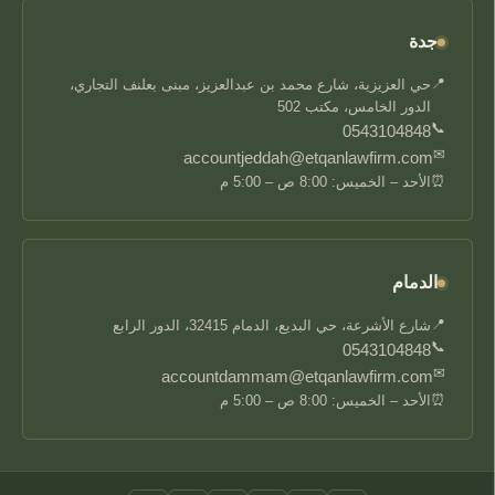
جدة
📍
حي العزيزية، شارع محمد بن عبدالعزيز، مبنى بعلنف التجاري،
الدور الخامس، مكتب 502
📞
0543104848
✉
accountjeddah@etqanlawfirm.com
⏰
الأحد – الخميس: 8:00 ص – 5:00 م
الدمام
📍
شارع الأشرعة، حي البديع، الدمام 32415، الدور الرابع
📞
0543104848
✉
accountdammam@etqanlawfirm.com
⏰
الأحد – الخميس: 8:00 ص – 5:00 م