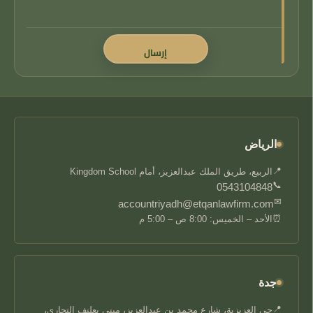
الرياض
📍
الربيع، طريق الملك عبدالعزيز، أمام Kingdom School
📞
0543104848
✉
accountriyadh@etqanlawfirm.com
⏰
الأحد – الخميس: 8:00 ص – 5:00 م
جدة
📍
حي العزيزية، شارع محمد بن عبدالعزيز، مبنى بعلنف التجاري،