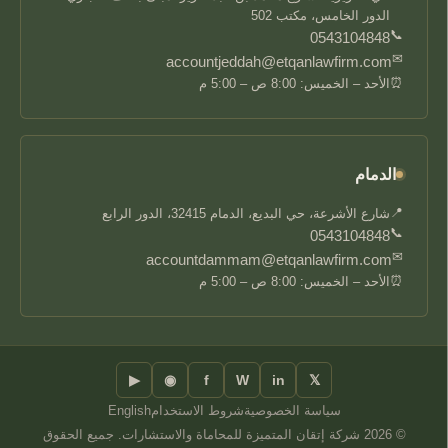
الدور الخامس، مكتب 502
📞
0543104848
✉
accountjeddah@etqanlawfirm.com
⏰
الأحد – الخميس: 8:00 ص – 5:00 م
الدمام
📍
شارع الأشرعة، حي البديع، الدمام 32415، الدور الرابع
📞
0543104848
✉
accountdammam@etqanlawfirm.com
⏰
الأحد – الخميس: 8:00 ص – 5:00 م
▶
◉
f
W
in
𝕏
سياسة الخصوصية
شروط الاستخدام
English
© 2026 شركة إتقان المتميزة للمحاماة والاستشارات. جميع الحقوق