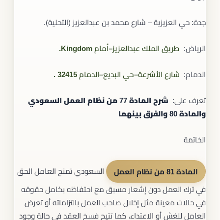
جدة: حي العزيزية – شارع محمد بن عبدالعزيز (التحلية).
الرياض:
طريق الملك عبدالعزيز–أمام Kingdom.
الدمام:
شارع الأشرعة–حي البديع–الدمام 32415
.
تعرف على:
شرح المادة 77 من نظام العمل السعودي
والمادة 80 والفرق بينهما
الخاتمة
المادة 81 من نظام العمل
السعودي تمنح العامل الحق
في ترك العمل دون إشعار مسبق مع احتفاظه بكامل حقوقه
في حالات معينة مثل إخلال صاحب العمل بالتزاماته أو تعرض
العامل للغش أو الاعتداء، كما تتيح فسخ العقد في حالة وجود