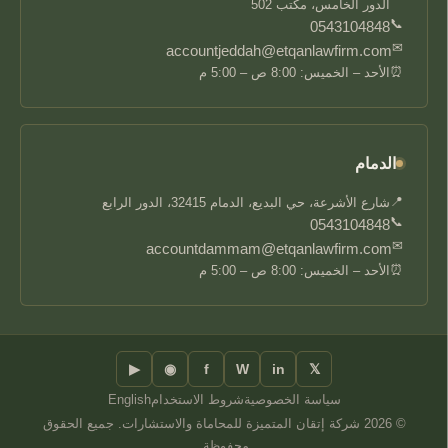
الدور الخامس، مكتب 502
📞
0543104848
✉
accountjeddah@etqanlawfirm.com
⏰
الأحد – الخميس: 8:00 ص – 5:00 م
الدمام
📍
شارع الأشرعة، حي البديع، الدمام 32415، الدور الرابع
📞
0543104848
✉
accountdammam@etqanlawfirm.com
⏰
الأحد – الخميس: 8:00 ص – 5:00 م
▶
◉
f
W
in
𝕏
سياسة الخصوصية
شروط الاستخدام
English
© 2026 شركة إتقان المتميزة للمحاماة والاستشارات. جميع الحقوق
محفوظة.