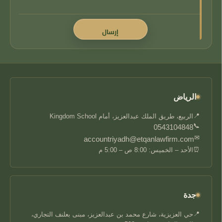
الرياض
📍
الربيع، طريق الملك عبدالعزيز، أمام Kingdom School
📞
0543104848
✉
accountriyadh@etqanlawfirm.com
⏰
الأحد – الخميس: 8:00 ص – 5:00 م
جدة
📍
حي العزيزية، شارع محمد بن عبدالعزيز، مبنى بعلنف التجاري،