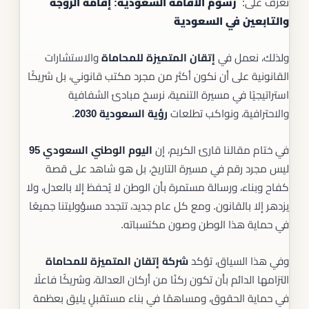
تعرف على:
رسوم الاقامة السعودية: إقامة الزوجة
والتابعين في السعودية
ولذلك، نعمل في
إتقان المتميزة للمحاماة
والاستشارات
القانونية على أن نكون أكثر من مجرد مكتب قانوني، بل شريكًا
استراتيجيًا في مسيرة التنمية، نرسخ مبادئ الشفافية
والاحترافية، ونواكب تطلعات
رؤية السعودية 2030
.
في ختام مقالنا قارئ الكريم، إن
اليوم الوطني السعودي 95
ليس مجرد رقم في مسيرة التاريخ، بل هو شاهد على قصة
كفاح وبناء، ورسالة مستمرة بأن الوطن لا يُحفظ إلا بالعدل، ولا
يزدهر إلا بالقانون. ومع كل عام جديد، تتجدد مسؤوليتنا جميعًا
في حماية هذا الوطن وصون مكتسباته.
وفي هذا السياق، تؤكد
شركة إتقان المتميزة للمحاماة
التزامها الدائم بأن تكون ركنًا من أركان العدالة، وشريكًا فاعلًا
في حماية الحقوق، ومساهمًا في بناء مستقبلٍ يليق بعظمة