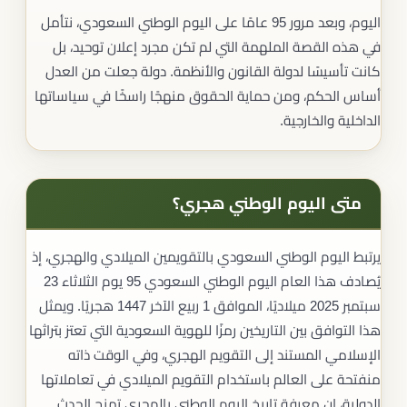
اليوم، وبعد مرور 95 عامًا على اليوم الوطني السعودي، نتأمل
في هذه القصة الملهمة التي لم تكن مجرد إعلان توحيد، بل
كانت تأسيسًا لدولة القانون والأنظمة. دولة جعلت من العدل
أساس الحكم، ومن حماية الحقوق منهجًا راسخًا في سياساتها
الداخلية والخارجية.
متى اليوم الوطني هجري؟
يرتبط اليوم الوطني السعودي بالتقويمين الميلادي والهجري، إذ
يُصادف هذا العام اليوم الوطني السعودي 95 يوم الثلاثاء 23
سبتمبر 2025 ميلاديًا، الموافق 1 ربيع الآخر 1447 هجريًا. ويمثل
هذا التوافق بين التاريخين رمزًا للهوية السعودية التي تعتز بتراثها
الإسلامي المستند إلى التقويم الهجري، وفي الوقت ذاته
منفتحة على العالم باستخدام التقويم الميلادي في تعاملاتها
الدولية، إن معرفة تاريخ اليوم الوطني بالهجري تمنح الحدث