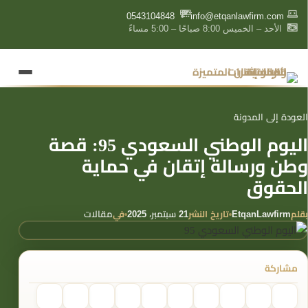
content
0543104848
info@etqanlawfirm.com
الأحد – الخميس 8:00 صباحًا – 5:00 مساءً
العودة إلى المدونة
اليوم الوطني السعودي 95: قصة
وطن ورسالة إتقان في حماية
الحقوق
بقلم
تاريخ النشر
في
EtqanLawfirm
21 سبتمبر، 2025
مقالات
مشاركة