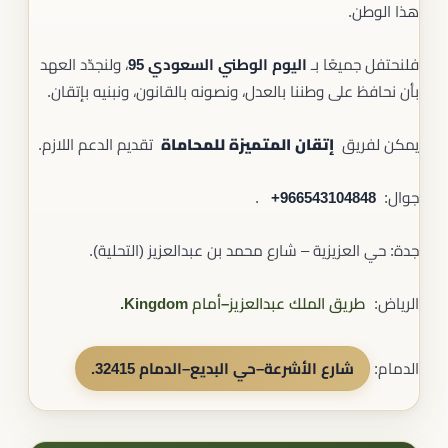
هذا الوطن.
فلنحتفل جميعًا بـ
اليوم الوطني السعودي 95
، ولنجدّد العهد
بأن نحافظ على وطننا بالعدل، ونصونه بالقانون، ونبنيه بإتقان.
يمكن لفريق
إتقان المتميزة للمحاماة
تقديم الدعم اللازم.
جوال: ‎‎ ‎
+966543104848
.
جدة: حي العزيزية – شارع محمد بن عبدالعزيز (التحلية).
الرياض:
طريق الملك عبدالعزيز–أمام Kingdom.
الدمام:
شارع الأشرعة–حي البديع–الدمام 32415
.