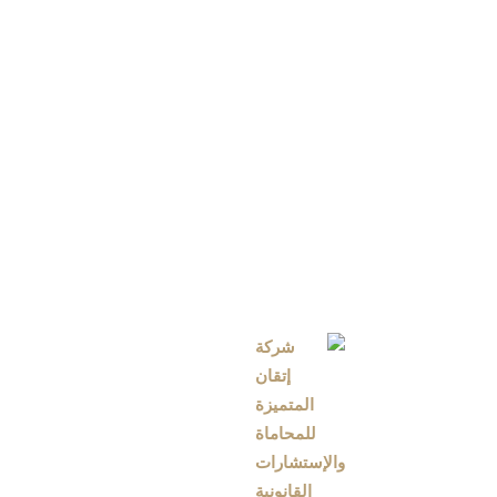
شركاء أو مستثمرين جدد، إضافة إلى ذلك يتيح التحول
يتناسب مع متطلبات ا
تعرف على
تحويل المؤسسة الف
يُعد تحويل المؤسسة الفردية الى شركة​ خطوة است
تطوير أنشطتهم وتحقيق نمو مستدام، في شركة إتقان 
لإتمام جميع إجراءات التحويل وفق الأنظمة المعمول ب
بتوثيق عقد التأسيس، وحت
ويمكن لفريق إتقان المتميزة للمحاماة تقديم ال
يحافظ على حقوق