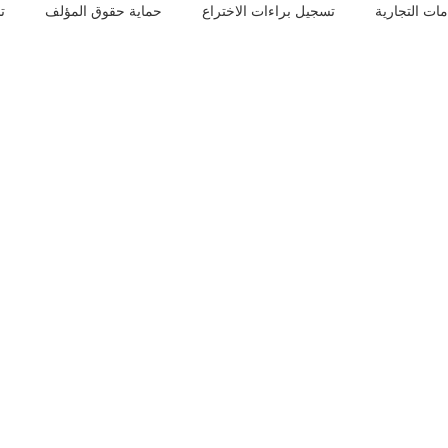
ات التجارية
تسجيل براءات الاختراع
حماية حقوق المؤلف
ت
تحويل المؤسسة الفردية الى شركة
ويل الشركة إلى مؤسسة فردية​؟
في إنهاء الشركة وتحويلها إلى مؤسسة فردية يملكها شخص واحد
د التزاماتها تجاه الغير، ثم إلغاء السجل التجاري القديم، وإصدار
ول والالتزامات بطريقة نظامية تضمن استمرارية النشاط التجاري
دون نزاعات قانونية مستقبلية.