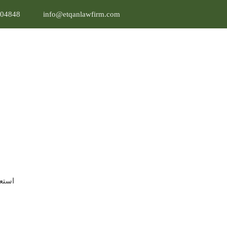
04848
info@etqanlawfirm.com
نوفمبر 10, 2025
 الفردية الى شركة​: كم
مؤسسة إلى شركة؟
استعر
لفردية الى شركة​: كم فوا