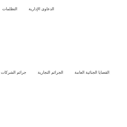
 إمكانية التوسع في الأنشطة التجارية وتطوير الهيكل الإداري بما
الدعاوى الإدارية
التظلمات
لسوق، مما يجعل الشركة أكثر قدرة على المنافسة والاستمرارية.
:
شروط فتح سجل تجاري بدون محل وطريقة فتح مؤسسة فردية
ردية الى شركة​ في شركة إتقان
المتميزة للمحاماة
راتيجية تساعد رواد الأعمال وأصحاب المشاريع في السعودية على
القضايا الجنائية العامة
الجرائم التجارية
جرائم الشركات
المتميزة للمحاماة يقدم الفريق القانوني المختص الدعم الكامل
ها في وزارة التجارة، بدءًا من إعداد المستندات القانونية، مرورًا
ى تحديث السجل التجاري وضمان سلامة نقل الأصول والالتزامات.
استشارات القانونية المتخصصة لضمان تنفيذ التحويل بشكل نظامي
 المالك ويمنحه الحماية القانونية الكاملة، للتواصل مع الفريق: