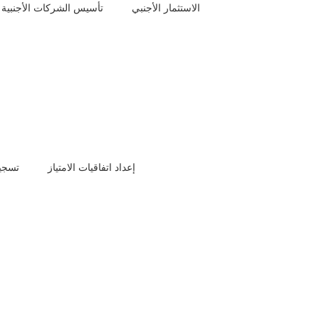
مؤسسة فردية للمقيمين: هل يجوز فتح مؤسسة فردية للمقيمين؟
الاستثمار الأجنبي
تأسيس الشركات الأجنبية
تحويل مؤسسة فردية الى شركة​
 النشاط التجاري الدخول في مرحلة أكثر تطورًا من حيث التنظيم
 مستقل وذمة مالية منفصلة، وتمنح صاحبها قدرة على توقيع العقود
 فروع متعددة للنشاط، كما أن هذا التحويل يسهل عمليات التمويل
ي، ويزيد من ثقة المتعاملين والجهات الرسمية في الكيان التجاري.
إعداد اتفاقيات الامتياز
تسجيل