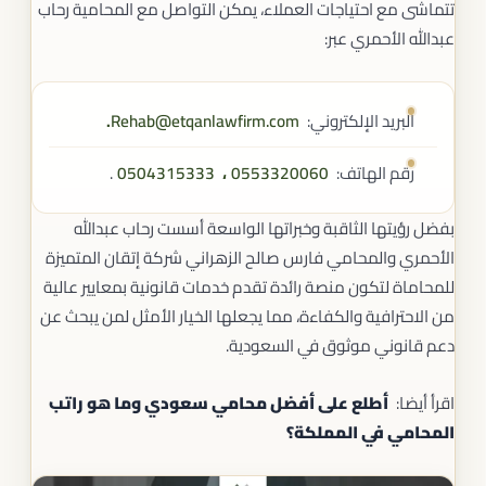
تتماشى مع احتياجات العملاء، يمكن التواصل مع المحامية رحاب
عبدالله الأحمري عبر:
البريد الإلكتروني:
Rehab@etqanlawfirm.com
.
رقم الهاتف:
0553320060
،
0504315333
.
بفضل رؤيتها الثاقبة وخبراتها الواسعة أسست رحاب عبدالله
الأحمري والمحامي فارس صالح الزهراني شركة إتقان المتميزة
للمحاماة لتكون منصة رائدة تقدم خدمات قانونية بمعايير عالية
من الاحترافية والكفاءة، مما يجعلها الخيار الأمثل لمن يبحث عن
دعم قانوني موثوق في السعودية.
اقرأ أيضا:
أطلع على أفضل محامي سعودي وما هو راتب
المحامي في المملكة؟