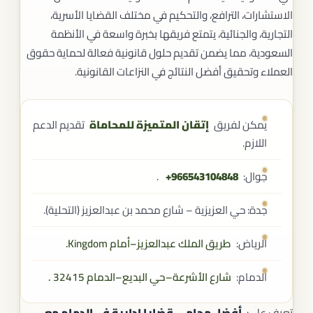
الاستشارات، الترافع، والتحكيم في مختلف القضايا الأسرية،
التجارية، والجنائية، يتمتع فريقها بخبرة واسعة في الأنظمة
السعودية، مما يضمن تقديم حلول قانونية فعالة لحماية حقوق
العملاء وتحقيق أفضل النتائج في النزاعات القانونية.
يمكن لفريق
إتقان المتميزة للمحاماة
تقديم الدعم
اللازم.
جوال: ‎‎ ‎
+966543104848
.
جدة: حي العزيزية – شارع محمد بن عبدالعزيز (التحلية).
الرياض:
طريق الملك عبدالعزيز–أمام Kingdom.
الدمام:
شارع الأشرعة–حي البديع–الدمام 32415
.
تعرف على:
أفضل محامي قضايا إدارية في الدمام مع