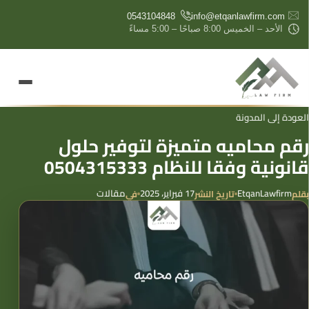
content
0543104848
info@etqanlawfirm.com
الأحد – الخميس 8:00 صباحًا – 5:00 مساءً
العودة إلى المدونة
رقم محاميه متميزة لتوفير حلول
قانونية وفقا للنظام 0504315333
EtqanLawfirm
17 فبراير، 2025
مقالات
بقلم
تاريخ النشر
في