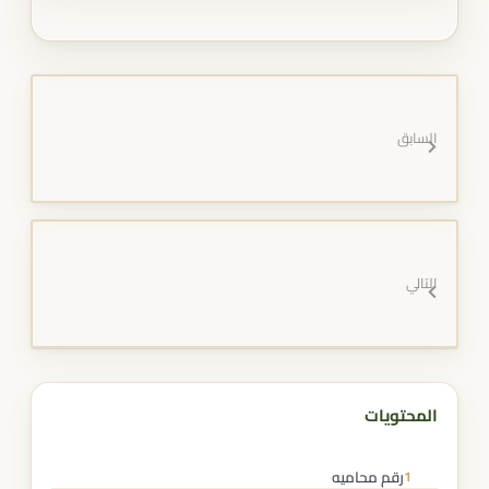
السابق
التالي
المحتويات
رقم محاميه
1