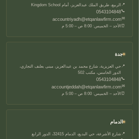
📍
الربيع، طريق الملك عبدالعزيز، أمام Kingdom School
📞
0543104848
✉
accountriyadh@etqanlawfirm.com
⏰
الأحد – الخميس: 8:00 ص – 5:00 م
جدة
📍
حي العزيزية، شارع محمد بن عبدالعزيز، مبنى بعلنف التجاري،
الدور الخامس، مكتب 502
📞
0543104848
✉
accountjeddah@etqanlawfirm.com
⏰
الأحد – الخميس: 8:00 ص – 5:00 م
الدمام
📍
شارع الأشرعة، حي البديع، الدمام 32415، الدور الرابع