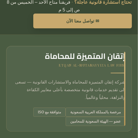
تحتاج استشارة قانونية عاجلة؟
·
فريقنا متاح الأحد – الخميس من 8
ص إلى 5 م
✉ تواصل معنا الآن
إتقان المتميزة للمحاماة
ETQAN AL-MUTAMAYYIZA LAW FIRM
شركة إتقان المتميزة للمحاماة والاستشارات القانونية — تسعى
إلى تقديم خدمات قانونية متخصصة بأعلى معايير الكفاءة
والنزاهة، محلياً وعالمياً.
مرخصة بالمملكة العربية السعودية
متوافقة مع ISO
عضو — الهيئة السعودية للمحامين