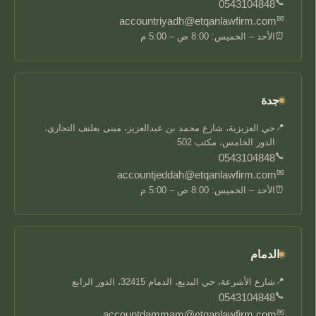
📞
0543104848
✉
accountriyadh@etqanlawfirm.com
⏰
الأحد – الخميس: 8:00 ص – 5:00 م
جدة
📍
حي العزيزية، شارع محمد بن عبدالعزيز، مبنى بعلنف التجاري،
الدور الخامس، مكتب 502
📞
0543104848
✉
accountjeddah@etqanlawfirm.com
⏰
الأحد – الخميس: 8:00 ص – 5:00 م
الدمام
📍
شارع الأشرعة، حي البديع، الدمام 32415، الدور الرابع
📞
0543104848
✉
accountdammam@etqanlawfirm.com