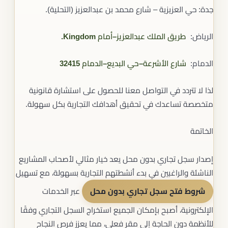
جدة: حي العزيزية – شارع محمد بن عبدالعزيز (التحلية).
الرياض:
طريق الملك عبدالعزيز–أمام Kingdom.
الدمام:
شارع الأشرعة–حي البديع–الدمام 32415
لذا لا تتردد في التواصل معنا للحصول على استشارة قانونية
متخصصة تساعدك في تحقيق أهدافك التجارية بكل سهولة.
الخاتمة
إصدار سجل تجاري بدون محل يعد خيار مثالي لأصحاب المشاريع
الناشئة والراغبين في بدء أنشطتهم التجارية بسهولة، مع تسهيل
شروط فتح سجل تجاري بدون محل
عبر الخدمات
الإلكترونية، أصبح بإمكان الجميع استخراج السجل التجاري وفقًا
للأنظمة دون الحاجة إلى مقر فعلي، مما يعزز فرص النجاح