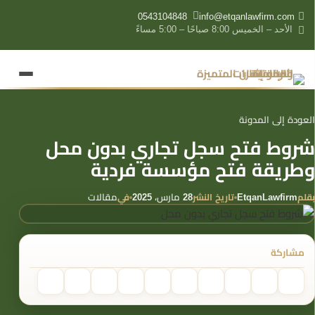
content
0543104848
info@etqanlawfirm.com
الأحد – الخميس 8:00 صباحًا – 5:00 مساءً
العودة إلى المدونة
شروط فتح سجل تجاري بدون محل
وطريقة فتح مؤسسة فردية
بقلم
تاريخ النشر
في
EtqanLawfirm
28 مارس، 2025
مقالات
مشاركة