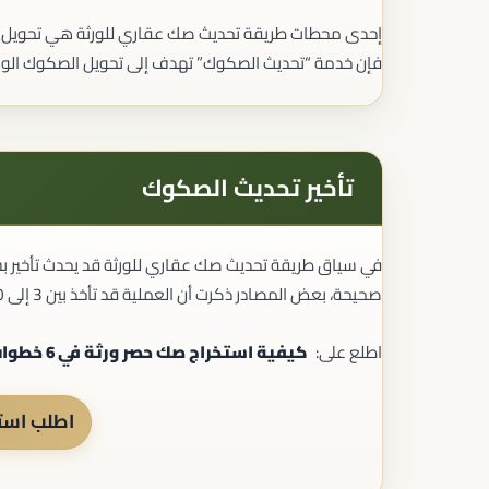
إحدى محطات طريقة تحديث صك عقاري للورثة هي تحويل الصك
فإن خدمة “تحديث الصكوك” تهدف إلى تحويل الصكوك الورقية
تأخير تحديث الصكوك
في سياق طريقة تحديث صك عقاري للورثة قد يحدث تأخير بسبب
صحيحة، بعض المصادر ذكرت أن العملية قد تأخذ بين 3 إلى 10 أيام عمل أو أكثر في حال وجود تدقيق أو نزاع بين الورثة.
اطلع على:
كيفية استخراج صك حصر ورثة في 6 خطوات
اطلب استش