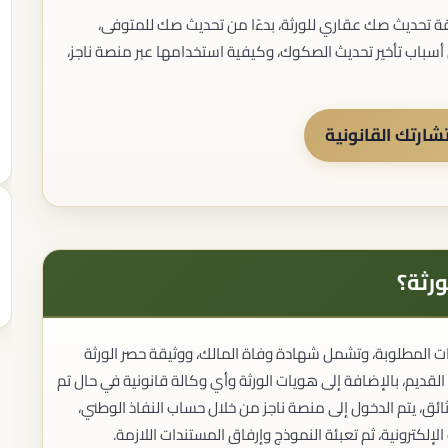
ة تحديث صك عقاري للورثة، بدءًا من تحديث صك للمتوفى،
 أسباب تأخير تحديث الصكوك، وكيفية استخدامها عبر منصة ناجز،
ارتك القانونية
المحررات القانونية
صياغة العقود
مراجعة العقود
إعداد اللوائح
رثة؟
إعداد المذكرات القانونية
الاتفاقيات التجارية
التوثيق القانوني
توثيق العقود
ت المطلوبة، وتشمل شهادة وفاة المالك، ووثيقة حصر الورثة
توثيق الإقرارات
ديم، بالإضافة إلى هويات الورثة وأي وكالة قانونية في حال تم
توثيق الوكالات
ثائق، يتم الدخول إلى منصة ناجز من خلال حساب النفاذ الوطني،
خدمات كاتب العدل
الخدمات الإنهائية
كترونية، ثم تعبئة النموذج وإرفاق المستندات اللازمة.