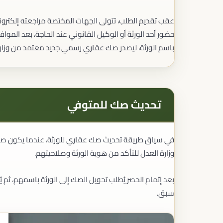
التركات والمواريث
حصر الورثة
عقب تقديم الطلب، تتولى الجهات المختصة مراجعته إلكترونيً
قسمة التركات
حضور أحد الورثة أو الوكيل القانوني عند الحاجة، بعد المواف
تنفيذ الوصايا
إدارة التركات
باسم الورثة، ليصدر صك عقاري رسمي جديد معتمد من وزارة
الإقامة وشؤون المقيمين
الإقامة المميزة
إقامة المستثمر
إقامة العمل
تحديث صك للمتوفي
إقامة الموهوبين
إقامة رواد الأعمال
أنواع الإقامات في المملكة
الاستشارات القانونية
في سياق طريقة تحديث صك عقاري للورثة، عندما يكون صاحب ا
الاستشارات للشركات
وزارة العدل للتأكد من هوية الورثة وصلاحيتهم.
الاستشارات للأفراد
الرأي القانوني
مراجعة المخاطر القانونية
بعد إتمام الحصر يُطلب تحويل الصك إلى الورثة باسمهم، ثم 
سبق.