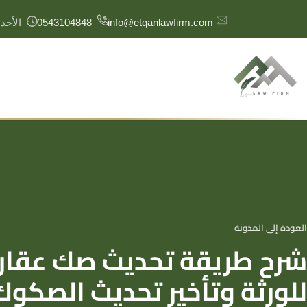
content
info@etqanlawfirm.com
0543104848
الأحد – الخم
العودة إلى المدونة
الحوكمة
حوكمة المنشآت
شرح طريقة تحديث صك عقار
حوكمة الشركات
حوكمة المنظمات غير الربحية
للورثة وتأخير تحديث الصكوك
حوكمة المؤسسات المالية
حوكمة شركات التأمين