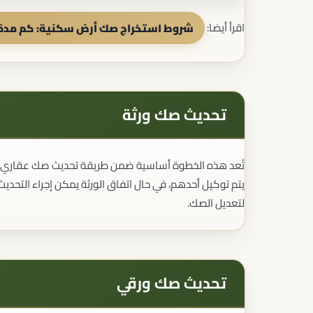
اقرأ أيضا:
شروط استخراج صك أرض سكنية: كم مدة
تحديث صك ورثة
تُعد هذه الخطوة أساسية ضمن طريقة تحديث صك عقاري للور
يتم توكيل أحدهم، في حال اتفاق الورثة يمكن إجراء التحديث
لتعديل الصك.
تحديث صك ورقي