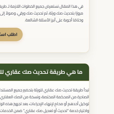
تسجيل العلامات التجارية
في هذا المقال نستعرض جميع الخطوات اللازمة لـ طريق
تسجيل براءات الاختراع
حماية حقوق المؤلف
مرورًا بتحديث صك ورثة، ثم تحديث صك ورقي، وصولاً إلى
تسجيل التصاميم الصناعية
وختامًا أجوبة على أبرز الأسئلة الشائعة.
تسجيل الأصناف النباتية
حماية حقوق الملكية الفكرية
اطلب استش
القضايا العقارية
منازعات العقارات
توثيق العقود العقارية
الملكية العقارية
ما هي طريقة تحديث صك عقاري للو
الإفراغات العقارية
الأحوال الشخصية
الطلاق
النفقة
تبدأ طريقة تحديث صك عقاري للورثة بتحضير جميع المستندا
الحضانة
الصادرة من المحكمة المختصة، ونسخة من الصك العقاري الق
الزيارة
توكيل أحدهم أو محامٍ لإنهاء الإجراءات، بعد تجهيز هذه الو
إثبات النسب
الوصايا
واختيار خدمة “تحديث أو تعديل صك عقاري” ضمن الخدمات الإل