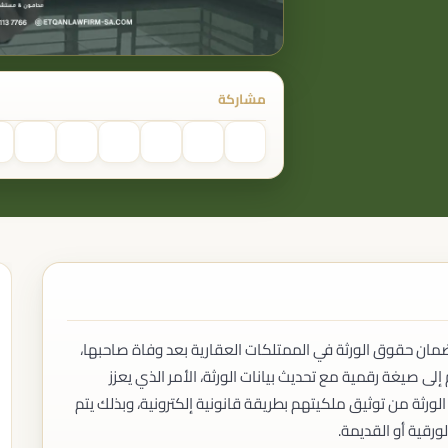
منازعات العقود التجارية
منازعات الشركاء
الأوراق التجارية
القضايا الإدارية
مشاركة
الدعاوى الإدارية
التظلمات
العقود الحكومية
منازعات الجهات الحكومية
القضايا الجنائية
القضايا الجنائية العامة
الجرائم التجارية
جرائم الشركات
جرائم التستر التجاري
جرائم نظام التصفية
المرافعة والمدافعة
التمثيل أمام المحاكم
ن حقوق الورثة في الممتلكات العقارية بعد وفاة صاحبها،
التمثيل أمام اللجان القضائية
ى صيغة رقمية مع تحديث بيانات الورثة، الأمر الذي يعزز
التمثيل أمام الجهات شبه القضائية
الورثة من توثيق ملكيتهم بطريقة قانونية إلكترونية، وبذلك يتم
رقية أو القديمة.