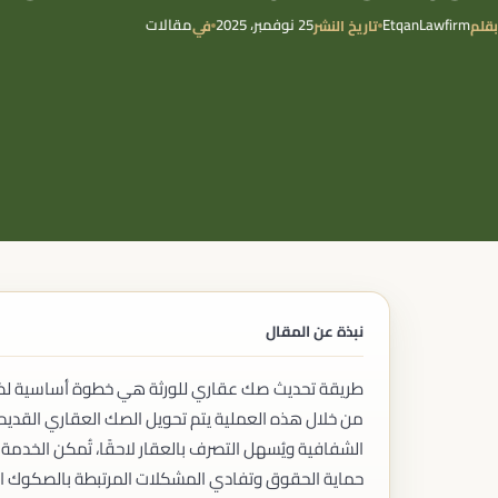
حوكمة المنشآت الصحية
EtqanLawfirm
25 نوفمبر، 2025
مقالات
بقلم
تاريخ النشر
في
الشركات
تأسيس الشركات
تعديل عقود التأسيس
حوكمة الشركات
تصفية الشركات
اندماج الشركات
الاستحواذ
القوة القاهرة والظروف الطارئة
إعادة هيكلة الشركات
الاستثمار
الاستثمار الأجنبي
تأسيس الشركات الأجنبية
نبذة عن المقال
خدمات المستثمرين
التراخيص الاستثمارية
الامتياز التجاري (الفرنشايز)
طريقة تحديث صك عقاري للورثة هي خطوة أساسية لضما
إعداد اتفاقيات الامتياز
من خلال هذه العملية يتم تحويل الصك العقاري القديم إل
تسجيل الامتياز التجاري
الشفافية ويُسهل التصرف بالعقار لاحقًا، تُمكن الخدمة 
الامتثال لنظام الامتياز التجاري
حماية الحقوق وتفادي المشكلات المرتبطة بالصكوك الو
الملكية الفكرية