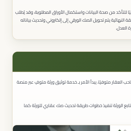
إنهاء الإجراءات الحكومية
إنهاء معاملات الوزارات
ا للتأكد من صحة البيانات واستكمال الأوراق المطلوبة، وقد يُطلب
إنهاء معاملات الجهات القضائية
قة النهائية يتم تحويل الصك الورقي إلى إلكتروني وتحديث بياناته
متابعة المعاملات
القضايا العمالية
 العدل.
المستحقات العمالية
الفصل وإنهاء الخدمة
اعتماد لائحة تنظيم العمل الداخلية
تمثيل أصحاب العمل والموظفين
القانون الرياضي
عقود اللاعبين
عقود الأندية
تسوية المنازعات الرياضية
لعقار متوفيًا، يبدأ الأمر بـ خدمة توثيق ورثة متوفٍ عبر منصة
الحوكمة الرياضية
المحتوى المحلي
الامتثال لمتطلبات المحتوى المحلي
استشارات المحتوى المحلي
يُتابع الورثة تنفيذ خطوات طريقة تحديث صك عقاري للورثة كما
إعداد السياسات والتقارير