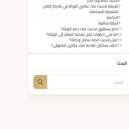
تحديث الصكوك ناجز
6
طريقة تحديث صك عقاري للورثة في شركة إتقان
7
المتميزة للمحاماة
الخاتمة
8
أسئلة شائعة
9
كم يستغرق تحديث صك حصر الورثة؟
9.1
ما هي خطوات نقل ملكية العقار إلى الورثة؟
9.2
هل تحديث الصك يحتاج وكالة؟
9.3
كيف يمكنني طباعة صك عقاري للمتوفي؟
9.4
البحث
البحث
بحث
عن: