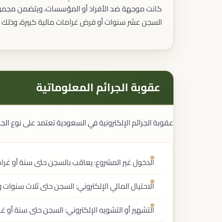
تسجيل العلامات التجارية
كانت موجهة ضد الأفراد أو المؤسسات، ويتضمن مجموع
تسجيل براءات الاختراع
السجن عشر سنوات أو فرض غرامات مالية كبيرة، وذلك ب
حماية حقوق المؤلف
تسجيل التصاميم الصناعية
تسجيل الأصناف النباتية
حماية حقوق الملكية الفكرية
عقوبة الجرائم المعلوماتية
القضايا العقارية
منازعات العقارات
توثيق العقود العقارية
عقوبة الجرائم الإلكترونية في السعودية تعتمد على نوع الجر
الملكية العقارية
الإفراغات العقارية
الأحوال الشخصية
الطلاق
الدخول غير المشروع: يعاقب بالسجن حتى سنة أو غرامة حتى 0,000
النفقة
الحضانة
الاحتيال المالي الإلكتروني: السجن حتى ثلاث سنوات وغرامة تصل 
الزيارة
إثبات النسب
التشهير أو التشويه الإلكتروني: السجن حتى سنة أو غرامة 500,000 
الوصايا