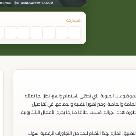
منازعات العقود التجارية
منازعات الشركاء
الأوراق التجارية
مشاركة
القضايا الإدارية
الدعاوى الإدارية
التظلمات
العقود الحكومية
منازعات الجهات الحكومية
القضايا الجنائية
القضايا الجنائية العامة
الجرائم التجارية
جرائم الشركات
جرائم التستر التجاري
جرائم نظام التصفية
وضوعات الحيوية التي تحظى باهتمام واسع، نظرًا لما تمثله
المرافعة والمدافعة
لعامة والخاصة، ومع تطور التقنية واندماجها في تفاصيل
التمثيل أمام المحاكم
رة هذه الجرائم، فسنت نظامًا صارمًا يجرم الأفعال الإلكترونية
التمثيل أمام اللجان القضائية
التمثيل أمام الجهات شبه القضائية
يق الحازم لهذا النظام للحد من التجاوزات الرقمية، سواء