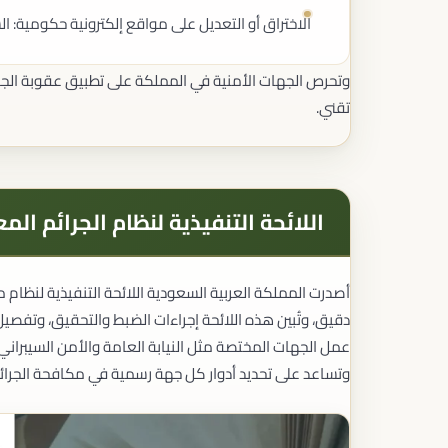
التركات والمواريث
الاختراق أو التعديل على مواقع إلكترونية حكومية: السجن حتى 10 سنوات وغرامة تصل إلى
حصر الورثة
قسمة التركات
تنفيذ الوصايا
وتحرص الجهات الأمنية في المملكة على تطبيق عقوبة الجرا
إدارة التركات
تقني.
الإقامة وشؤون المقيمين
الإقامة المميزة
إقامة المستثمر
إقامة العمل
إقامة الموهوبين
اللائحة التنفيذية لنظام الجرائم الم
إقامة رواد الأعمال
أنواع الإقامات في المملكة
الاستشارات القانونية
أصدرت المملكة العربية السعودية اللائحة التنفيذية لنظام 
الاستشارات للشركات
الاستشارات للأفراد
دقيق، وتُبين هذه اللائحة إجراءات الضبط والتحقيق، وتفصيل
الرأي القانوني
عمل الجهات المختصة مثل النيابة العامة والأمن السيبراني،
مراجعة المخاطر القانونية
وتساعد على تحديد أدوار كل جهة رسمية في مكافحة الجرائم 