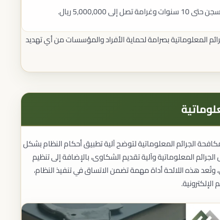
إنهاء الإجراءات الحكومية
 5,000,000 ريال.
إنهاء معاملات الوزارات
إنهاء معاملات الجهات القضائية
متابعة المعاملات
ئم المعلوماتية بصرامة لحماية الأفراد والمؤسسات من أي تهديد
القضايا العمالية
المستحقات العمالية
الفصل وإنهاء الخدمة
اعتماد لائحة تنظيم العمل الداخلية
تمثيل أصحاب العمل والموظفين
القانون الرياضي
علوماتية
عقود اللاعبين
عقود الأندية
تسوية المنازعات الرياضية
مكافحة الجرائم المعلوماتية لتوضح آلية تطبيق أحكام النظام بشكل
الحوكمة الرياضية
المحتوى المحلي
 الجرائم المعلوماتية وآلية تقديم الشكاوى، بالإضافة إلى تنظيم
الامتثال لمتطلبات المحتوى المحلي
 وتُعد هذه اللائحة أداة مهمة تضمن الاتساق في تنفيذ النظام،
استشارات المحتوى المحلي
الإلكترونية.
إعداد السياسات والتقارير