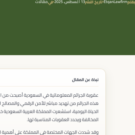
EtqanLawfirm
13 أغسطس، 2025
مقالات
بقلم
تاريخ النشر
في
حوكمة المنشآت الصحية
الشركات
تأسيس الشركات
تعديل عقود التأسيس
حوكمة الشركات
تصفية الشركات
اندماج الشركات
الاستحواذ
القوة القاهرة والظروف الطارئة
إعادة هيكلة الشركات
الاستثمار
الاستثمار الأجنبي
نبذة عن المقال
تأسيس الشركات الأجنبية
خدمات المستثمرين
عقوبة الجرائم المعلوماتية في السعودية أصبحت من الم
التراخيص الاستثمارية
هذه الجرائم من تهديد مباشر للأمن الرقمي والمصالح ا
الامتياز التجاري (الفرنشايز)
إعداد اتفاقيات الامتياز
الحياة اليومية، استشعرت المملكة العربية السعودية خطو
تسجيل الامتياز التجاري
المخالفة ويحدد العقوبات المناسبة لها.
الامتثال لنظام الامتياز التجاري
الملكية الفكرية
وقد شددت الجهات المختصة في المملكة على أهمية التطب