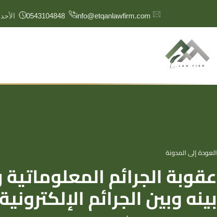
content
info@etqanlawfirm.com
0543104848
الأحد – الخم
العودة إلى المدونة
الحوكمة
عقوبة الجرائم المعلوماتية 
حوكمة المنشآت
حوكمة الشركات
بينه وبين الجرائم الإلكترونية
حوكمة المنظمات غير الربحية
حوكمة المؤسسات المالية
حوكمة شركات التأمين