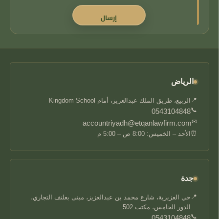
الرياض
📍
الربيع، طريق الملك عبدالعزيز، أمام Kingdom School
📞
0543104848
✉
accountriyadh@etqanlawfirm.com
⏰
الأحد – الخميس: 8:00 ص – 5:00 م
جدة
📍
حي العزيزية، شارع محمد بن عبدالعزيز، مبنى بعلنف التجاري،
الدور الخامس، مكتب 502
📞
0543104848