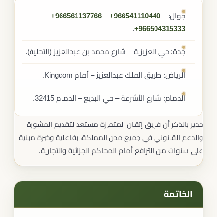
جوال: ‎‎
–
+966541110440
– ‎
+966561137766
.
+966504315333
جدة: حي العزيزية – شارع محمد بن عبدالعزيز (التحلية).
الرياض: طريق الملك عبدالعزيز – أمام Kingdom.
الدمام: شارع الأشرعة – حي البديع – الدمام 32415.
جدير بالذكر أن فريق إتقان المتميزة مستعد لتقديم المشورة
والدعم القانوني في جميع مدن المملكة، بفاعلية وخبرة مبنية
على سنوات من الترافع أمام المحاكم الجزائية والتجارية.
الخاتمة