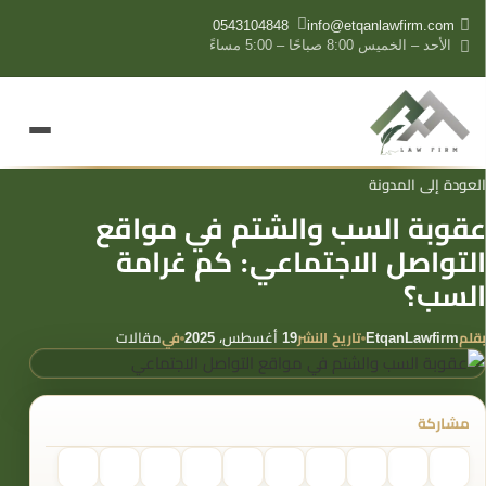
content
0543104848
info@etqanlawfirm.com
الأحد – الخميس 8:00 صباحًا – 5:00 مساءً
العودة إلى المدونة
عقوبة السب والشتم في مواقع
التواصل الاجتماعي: كم غرامة
السب؟
بقلم
تاريخ النشر
في
EtqanLawfirm
19 أغسطس، 2025
مقالات
مشاركة