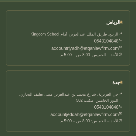
الرياض
📍
الربيع، طريق الملك عبدالعزيز، أمام Kingdom School
📞
0543104848
✉
accountriyadh@etqanlawfirm.com
⏰
الأحد – الخميس: 8:00 ص – 5:00 م
جدة
📍
حي العزيزية، شارع محمد بن عبدالعزيز، مبنى بعلنف التجاري،
الدور الخامس، مكتب 502
📞
0543104848
✉
accountjeddah@etqanlawfirm.com
⏰
الأحد – الخميس: 8:00 ص – 5:00 م