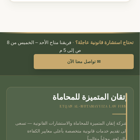
تحتاج استشارة قانونية عاجلة؟
·
فريقنا متاح الأحد – الخميس من 8
ص إلى 5 م
✉ تواصل معنا الآن
إتقان المتميزة للمحاماة
ETQAN AL-MUTAMAYYIZA LAW FIRM
شركة إتقان المتميزة للمحاماة والاستشارات القانونية — تسعى
إلى تقديم خدمات قانونية متخصصة بأعلى معايير الكفاءة
والنزاهة، محلياً وعالمياً.