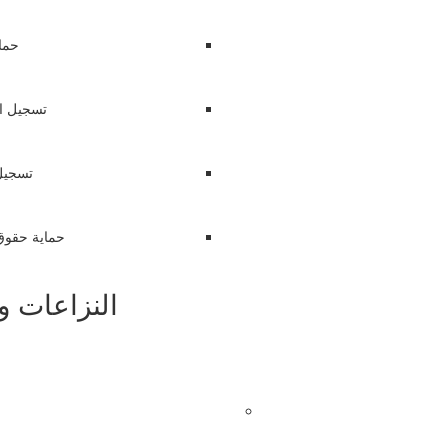
حما
تسجيل ال
تسجيل 
حماية حقوق 
النزاعات و