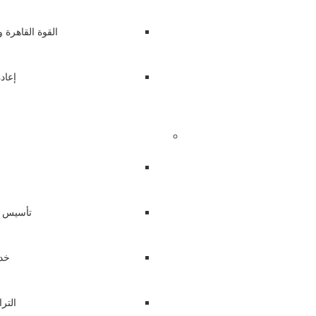
القوة القاهرة 
إعاد
تأسيس ا
خد
التر