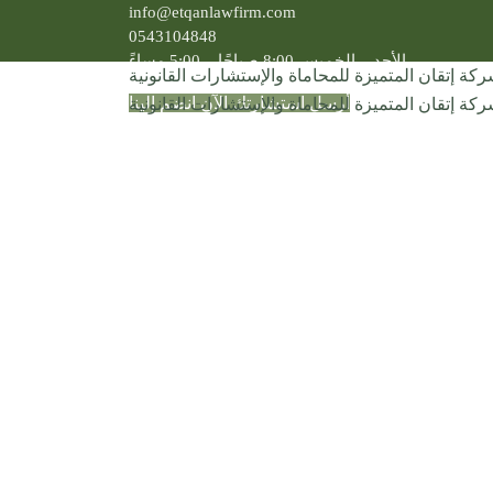
info@etqanlawfirm.com
0543104848
الأحد – الخميس 8:00 صباحًا – 5:00 مساءً
أرسل استشارتك الآن
انضم إلينا
أكتوبر 15, 2024
الصفحة الرئيسية
عن الشركة
عن الشركة
مجلس الإدارة
خطة الشركة الاستراتيجية
عملاؤنا