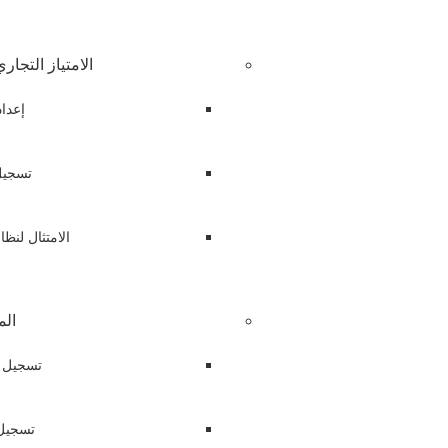
الامتياز التجار
إعداد
تسجيل 
الامتثال لنظا
الم
تسجيل ا
تسجيل 