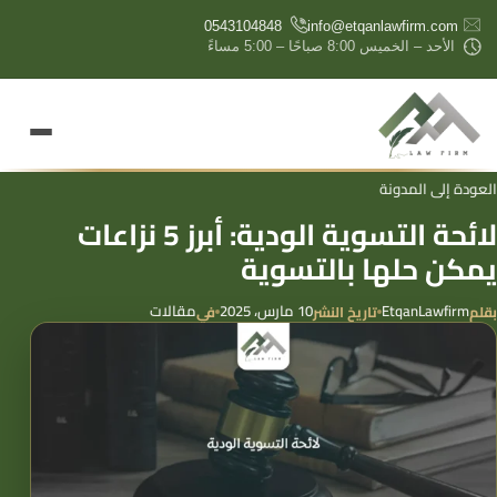
content
0543104848
info@etqanlawfirm.com
الأحد – الخميس 8:00 صباحًا – 5:00 مساءً
العودة إلى المدونة
لائحة التسوية الودية: أبرز 5 نزاعات
يمكن حلها بالتسوية
EtqanLawfirm
10 مارس، 2025
مقالات
بقلم
تاريخ النشر
في