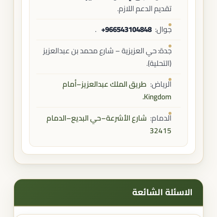
تقديم الدعم اللازم.
جوال: ‎‎ ‎
+966543104848
.
جدة: حي العزيزية – شارع محمد بن عبدالعزيز
(التحلية).
الرياض:
طريق الملك عبدالعزيز–أمام
Kingdom.
الدمام:
شارع الأشرعة–حي البديع–الدمام
32415
الاسئلة الشائعة