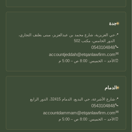
جدة
📍
حي العزيزية، شارع محمد بن عبدالعزيز، مبنى بعلنف التجاري،
الدور الخامس، مكتب 502
📞
0543104848
✉
accountjeddah@etqanlawfirm.com
⏰
الأحد – الخميس: 8:00 ص – 5:00 م
الدمام
📍
شارع الأشرعة، حي البديع، الدمام 32415، الدور الرابع
📞
0543104848
✉
accountdammam@etqanlawfirm.com
⏰
الأحد – الخميس: 8:00 ص – 5:00 م