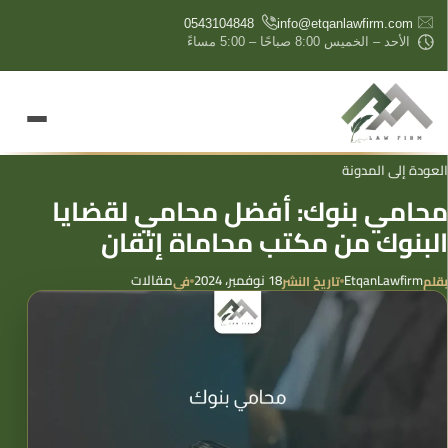
content
0543104848
info@etqanlawfirm.com
الأحد – الخميس 8:00 صباحًا – 5:00 مساءً
العودة إلى المدونة
محامي بنوك: أفضل محامي لقضايا
البنوك من مكتب محاماة إتقان
EtqanLawfirm
18 نوفمبر، 2024
مقالات
بقلم
تاريخ النشر
في