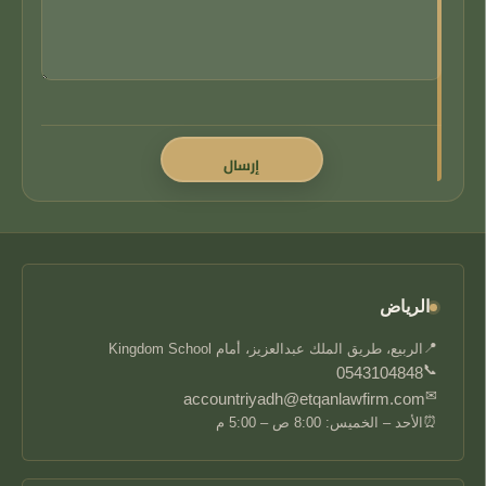
الرياض
📍
الربيع، طريق الملك عبدالعزيز، أمام Kingdom School
📞
0543104848
✉
accountriyadh@etqanlawfirm.com
⏰
الأحد – الخميس: 8:00 ص – 5:00 م