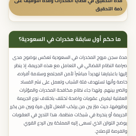
مدة التحقيق في قضايا المخدرات ومدة التوقيف على
ذمة التحقيق
ما حكم أول سابقة مخدرات في السعودية؟
مدة سجن مروج المخدرات في السعودية تعكس بوضوح مدى
صرامة النظام القضائي في التعامل مع هذه الجريمة، إذ ينظر
إليها باعتبارها تهديداً مباشراً لأمن المجتمع وسلامة أفراده،
خاصة وأنها تستهدف فئة الشباب وتعمل على نشر الفساد
والضرر بينهم. ولهذا جاء نظام مكافحة المخدرات والمؤثرات
العقلية ليفرض عقوبات واضحة تختلف باختلاف نوع الجريمة
وظروفها، حيث ميّز بين من يرتكب الفعل لأول مرة وبين من يكرر
الجريمة أو ينخرط في شبكات منظمة. هذا التدرج في العقوبات
يوضح التوازن الذي تسعى إليه المملكة بين الردع القوي
والفرصة للإصلاح.