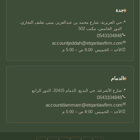
جدة
📍
حي العزيزية، شارع محمد بن عبدالعزيز، مبنى بعلنف التجاري،
الدور الخامس، مكتب 502
📞
0543104848
✉
accountjeddah@etqanlawfirm.com
⏰
الأحد – الخميس: 8:00 ص – 5:00 م
الدمام
📍
شارع الأشرعة، حي البديع، الدمام 32415، الدور الرابع
📞
0543104848
✉
accountdammam@etqanlawfirm.com
⏰
الأحد – الخميس: 8:00 ص – 5:00 م