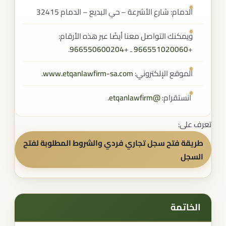
الدمام: شارع الأشرعة – حي البديع – الدمام 32415
ويمكنك التواصل معنا أيضًا عبر هذه الأرقام:
+
966551020060
ـ +
966550600204
.
الموقع الإلكتروني:
www.etqanlawfirm-sa.com
.
انستقرام:
@etqanlawfirm
.
تعرف على:
طريقة فتح سجل تجاري فردي والشروط المطلوبة لفتح
السجل
الخاتمة