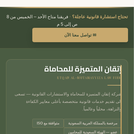
تحتاج استشارة قانونية عاجلة؟
·
فريقنا متاح الأحد – الخميس من 8
ص إلى 5 م
✉ تواصل معنا الآن
إتقان المتميزة للمحاماة
ETQAN AL-MUTAMAYYIZA LAW FIRM
شركة إتقان المتميزة للمحاماة والاستشارات القانونية — تسعى
إلى تقديم خدمات قانونية متخصصة بأعلى معايير الكفاءة
والنزاهة، محلياً وعالمياً.
مرخصة بالمملكة العربية السعودية
متوافقة مع ISO
عضو — الهيئة السعودية للمحامين