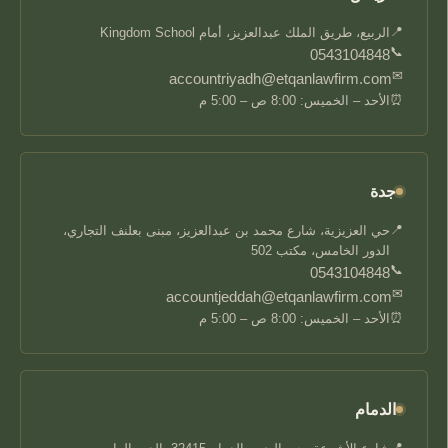
📍
الربيع، طريق الملك عبدالعزيز، أمام Kingdom School
📞
0543104848
✉
accountriyadh@etqanlawfirm.com
⏰
الأحد – الخميس: 8:00 ص – 5:00 م
جدة
📍
حي العزيزية، شارع محمد بن عبدالعزيز، مبنى بعلنف التجاري،
الدور الخامس، مكتب 502
📞
0543104848
✉
accountjeddah@etqanlawfirm.com
⏰
الأحد – الخميس: 8:00 ص – 5:00 م
الدمام
📍