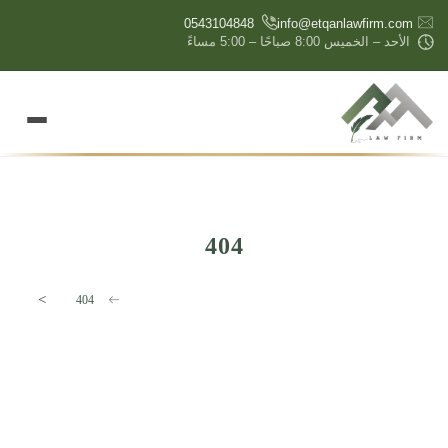
content
0543104848
info@etqanlawfirm.com
الأحد – الخميس 8:00 صباحًا – 5:00 مساءً
404
>
شركة إتقان المتميزة للمحاماة والإستشارات القانونية
404