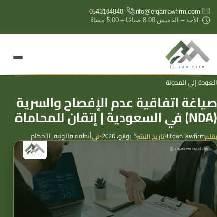
content
0543104848
info@etqanlawfirm.com
الأحد – الخميس 8:00 صباحًا – 5:00 مساءً
العودة إلى المدونة
صياغة اتفاقية عدم الإفصاح والسرية
(NDA) في السعودية | إتقان للمحاماة
Etqan lawfirm
5 يوليو، 2026
أنظمة قانونية
,
الأحكام
بقلم
تاريخ النشر
في